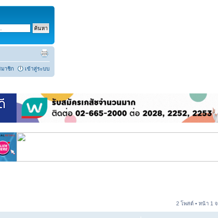
สมาชิก
เข้าสู่ระบบ
2 โพสต์ • หน้า
1
จ