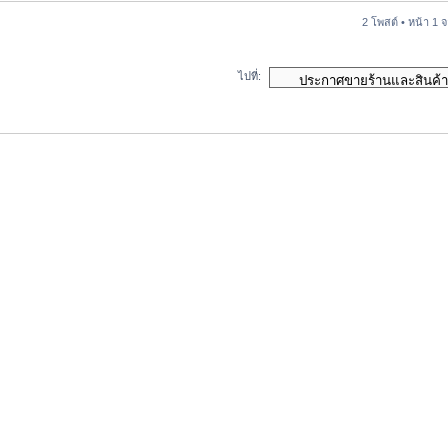
2 โพสต์ • หน้า
1
จ
ไปที่: