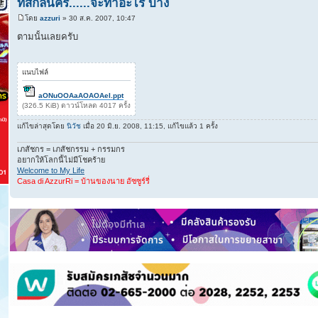
ที่สกลนคร......จะทำอะไร บ้าง
โดย
azzuri
» 30 ส.ค. 2007, 10:47
ตามนั้นเลยครับ
แนบไฟล์
aONuOOAaAOAOAeI.ppt
(326.5 KiB) ดาวน์โหลด 4017 ครั้ง
แก้ไขล่าสุดโดย
นิวัช
เมื่อ 20 มิ.ย. 2008, 11:15, แก้ไขแล้ว 1 ครั้ง
เภสัชกร = เภสัชกรรม + กรรมกร
อยากให้โลกนี้ไม่มีโชคร้าย
Welcome to My Life
Casa di AzzurRi = บ้านของนาย อัซซูร์รี่