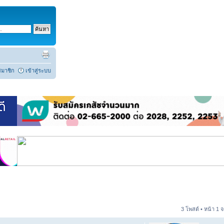
สมาชิก
เข้าสู่ระบบ
3 โพสต์ • หน้า
1
จ