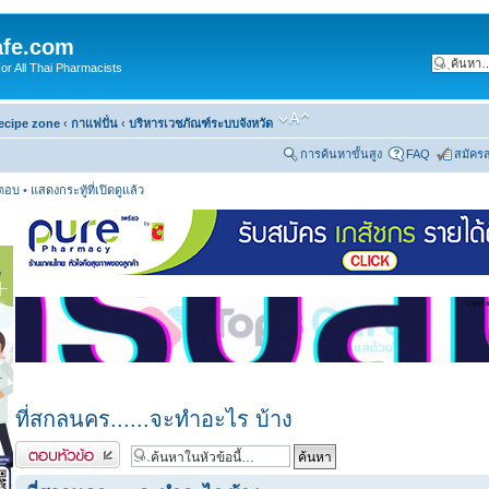
fe.com
 All Thai Pharmacists
ecipe zone
‹
กาแฟปั่น
‹
บริหารเวชภัณฑ์ระบบจังหวัด
การค้นหาขั้นสูง
FAQ
สมัคร
รตอบ
•
แสดงกระทู้ที่เปิดดูแล้ว
ที่สกลนคร......จะทำอะไร บ้าง
ตอบกระทู้