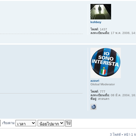
kohboy
โพสต์:
1437
ลงทะเบียนเมื่อ:
17 พ.ค. 2006, 14
azzuri
Global Moderator
โพสต์:
777
ลงทะเบียนเมื่อ:
08 มี.ค. 2004, 16
ที่อยู่:
สกลนคร
เรียงตาม
3 โพสต์ • หน้า
1
จ