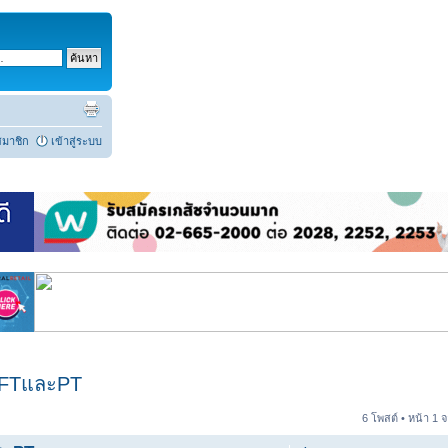
สมาชิก
เข้าสู่ระบบ
ร FTและPT
6 โพสต์ • หน้า
1
จ