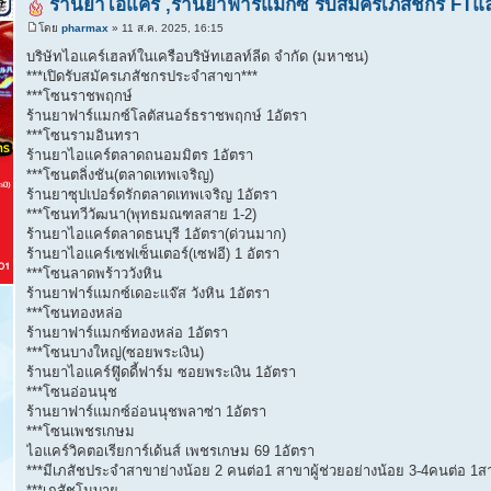
ร้านยาไอแคร์ ,ร้านยาฟาร์แมกซ์ รับสมัครเภสัชกร FT
โดย
pharmax
» 11 ส.ค. 2025, 16:15
บริษัทไอแคร์เฮลท์ในเครือบริษัทเฮลท์ลีด จำกัด (มหาชน)
***เปิดรับสมัครเภสัชกรประจำสาขา***
***โซนราชพฤกษ์
ร้านยาฟาร์แมกซ์โลตัสนอร์ธราชพฤกษ์ 1อัตรา
***โซนรามอินทรา
ร้านยาไอแคร์ตลาดถนอมมิตร 1อัตรา
***โซนตลิ่งชัน(ตลาดเทพเจริญ)
ร้านยาซุปเปอร์ดรักตลาดเทพเจริญ 1อัตรา
***โซนทวีวัฒนา(พุทธมณฑลสาย 1-2)
ร้านยาไอแคร์ตลาดธนบุรี 1อัตรา(ด่วนมาก)
ร้านยาไอแคร์เซฟเซ็นเตอร์(เซฟอี) 1 อัตรา
***โซนลาดพร้าววังหิน
ร้านยาฟาร์แมกซ์เดอะแจ๊ส วังหิน 1อัตรา
***โซนทองหล่อ
ร้านยาฟาร์แมกซ์ทองหล่อ 1อัตรา
***โซนบางใหญ่(ซอยพระเงิน)
ร้านยาไอแคร์ฟู๊ดดี้ฟาร์ม ซอยพระเงิน 1อัตรา
***โซนอ่อนนุช
ร้านยาฟาร์แมกซ์อ่อนนุชพลาซ่า 1อัตรา
***โซนเพชรเกษม
ไอแคร์วิคตอเรียการ์เด้นส์ เพชรเกษม 69 1อัตรา
***มีเภสัชประจำสาขาย่างน้อย 2 คนต่อ1 สาขาผู้ช่วยอย่างน้อย 3-4คนต่อ 1
***เภสัชโมบาย