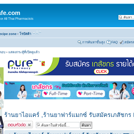
fe.com
 All Thai Pharmacists
ecipe zone
‹
โรบัสต้า
การค้นหาขั้นสูง
FAQ
สมัคร
รตอบ
•
แสดงกระทู้ที่เปิดดูแล้ว
ร้านยาไอแคร์ ,ร้านยาฟาร์แมกซ์ รับสมัครเภสัชก
ตอบกระทู้