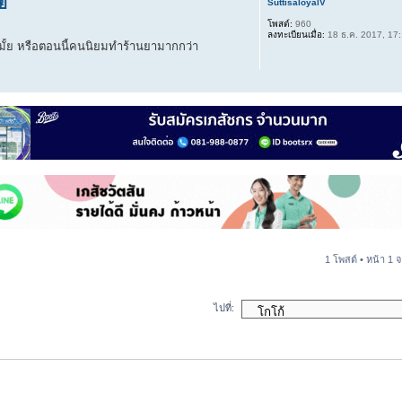
้ย
SuttisaloyalV
โพสต์:
960
ลงทะเบียนเมื่อ:
18 ธ.ค. 2017, 17
e มั้ย หรือตอนนี้คนนิยมทำร้านยามากกว่า
1 โพสต์ • หน้า
1
จ
ไปที่: