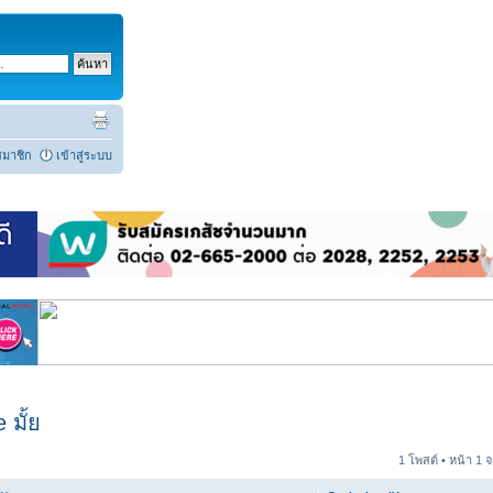
สมาชิก
เข้าสู่ระบบ
 มั้ย
1 โพสต์ • หน้า
1
จ