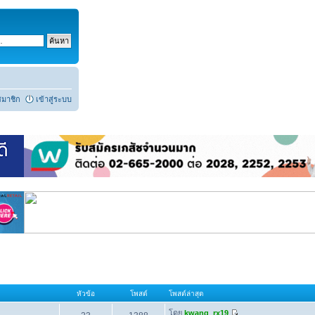
สมาชิก
เข้าสู่ระบบ
หัวข้อ
โพสต์
โพสต์ล่าสุด
โดย
kwang_rx19