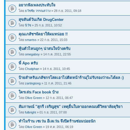
อยากฟังเพลงประทับใจ
โดย
ธวัชชัย วรรณสว่าง
» 28 ก.ย. 2011, 09:18
สุขสันต์วันเกิด DrugCenter
โดย
นิวัช
» 25 ก.ย. 2011, 10:52
คุณเภสัชฯจัดยาให้ผมหน่อย !!
โดย
smartss
» 22 ก.ย. 2011, 15:03
หุ้นตัวไหนถูกๆ น่าสนใจบ้างครับ
โดย
omegaboy
» 14 ก.ค. 2011, 22:55
พี่ Apo ครับ
โดย
Chutiphan
» 14 ก.ย. 2011, 10:45
ป้ายสำหรับเภสัชกรโสดเอาไปติดหน้าร้าน(ไม่รับรองว่าจะได้ผล :)
โดย
zartingtong
» 11 ก.ค. 2011, 21:46
ใครเล่น Face book บ้าง
โดย
Olive Green
» 12 ก.ย. 2011, 06:47
สัมภาษณ์ "สุกรี เจริญสุข" เหตุยื่นใบลาออกคณบดีวิทยาลัยดุริยา
โดย
fulbright
» 01 ก.ย. 2011, 07:00
ทำไมร้าน เซเว่น อีเลเว่น จึงปิดร้านซ่อมบ่อยนัก
โดย
Olive Green
» 19 ส.ค. 2011, 06:19