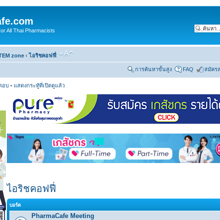
fe.com
 All Thai Pharmacists
TEM zone
‹
ไอริชคอฟฟี่
การค้นหาขั้นสูง
FAQ
สมัคร
รตอบ
•
แสดงกระทู้ที่เปิดดูแล้ว
ไอริชคอฟฟี่
บอร์ด
PharmaCafe Meeting