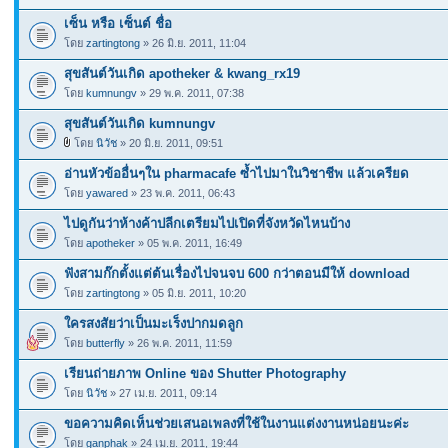
เซ็น หรือ เซ็นต์ ชื่อ
โดย
zartingtong
» 26 มิ.ย. 2011, 11:04
สุขสันต์วันเกิด apotheker & kwang_rx19
โดย
kumnungv
» 29 พ.ค. 2011, 07:38
สุขสันต์วันเกิด kumnungv
โดย
นิวัช
» 20 มิ.ย. 2011, 09:51
อ่านหัวข้ออื่นๆใน pharmacafe ซ้ำไปมาในวิชาชีพ แล้วเครียด
โดย
yawared
» 23 พ.ค. 2011, 06:43
ไปดูกันว่าห้างค้าปลีกเตรียมไปเปิดที่จังหวัดไหนบ้าง
โดย
apotheker
» 05 พ.ค. 2011, 16:49
ฟังสามก๊กตั้งแต่ต้นเรื่องไปจนจบ 600 กว่าตอนมีให้ download
โดย
zartingtong
» 05 มิ.ย. 2011, 10:20
ใครสงสัยว่าเป็นมะเร็งปากมดลูก
โดย
butterfly
» 26 พ.ค. 2011, 11:59
เรียนถ่ายภาพ Online ของ Shutter Photography
โดย
นิวัช
» 27 เม.ย. 2011, 09:14
ขอความคิดเห็นช่วยเสนอเพลงที่ใช้ในงานแต่งงานหน่อยนะค่ะ
โดย
ganphak
» 24 เม.ย. 2011, 19:44