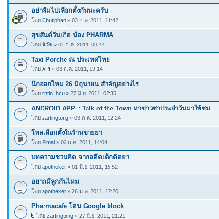
อย่าลืมไปเลือกตั้งกันนะครับ
โดย
Chutiphan
» 03 ก.ค. 2011, 11:42
สุขสันต์วันเกิด น้อง PHARMA
โดย
นิวัช
» 01 ก.ค. 2011, 08:44
Taxi Porche ณ ประเทศไทย
โดย
API
» 03 ก.ค. 2011, 19:14
นึกออกไหม 26 มิถุนายน สำคัญอย่างไร
โดย
tintin_hcu
» 27 มิ.ย. 2011, 02:35
ANDROID APP. : Talk of the Town หาข่าวซ่าประจำวันมาให้ชม
โดย
zartingtong
» 03 ก.ค. 2011, 12:24
โพลเลือกตั้งในร้านขายยา
โดย
Pimai
» 02 ก.ค. 2011, 14:04
บทความชวนคิด จากอดีตเด็กติดยา
โดย
apotheker
» 01 มิ.ย. 2011, 15:52
อยากมีลูกกันไหม
โดย
apotheker
» 26 ม.ค. 2011, 17:20
Pharmacafe โดน Google block
โดย
zartingtong
» 27 มิ.ย. 2011, 21:21