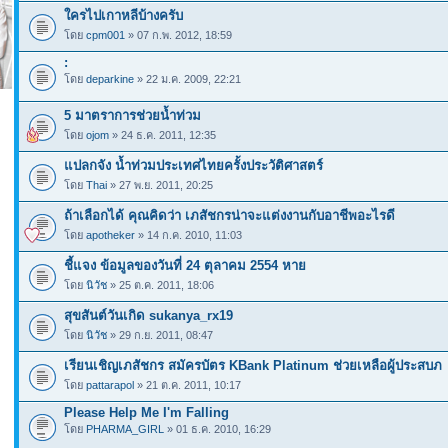
ใครไปเกาหลีบ้างครับ
โดย
cpm001
» 07 ก.พ. 2012, 18:59
:
โดย
deparkine
» 22 ม.ค. 2009, 22:21
5 มาตราการช่วยน้ำท่วม
โดย
ojom
» 24 ธ.ค. 2011, 12:35
แปลกจัง น้ำท่วมประเทศไทยครั้งประวัติศาสตร์
โดย
Thai
» 27 พ.ย. 2011, 20:25
ถ้าเลือกได้ คุณคิดว่า เภสัชกรน่าจะแต่งงานกับอาชีพอะไรดี
โดย
apotheker
» 14 ก.ค. 2010, 11:03
ชี้แจง ข้อมูลของวันที่ 24 ตุลาคม 2554 หาย
โดย
นิวัช
» 25 ต.ค. 2011, 18:06
สุขสันต์วันเกิด sukanya_rx19
โดย
นิวัช
» 29 ก.ย. 2011, 08:47
เรียนเชิญเภสัชกร สมัครบัตร KBank Platinum ช่วยเหลือผู้ประสบภ
โดย
pattarapol
» 21 ต.ค. 2011, 10:17
Please Help Me I'm Falling
โดย
PHARMA_GIRL
» 01 ธ.ค. 2010, 16:29