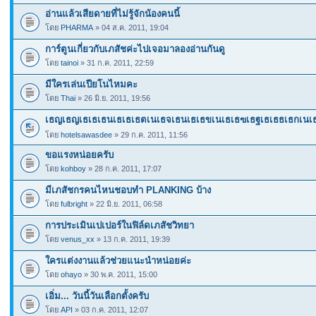
อ่านแล้วเสียดายที่ไม่รู้จักน้องคนนี้
โดย
PHARMA
» 04 ส.ค. 2011, 19:04
การ์ตูนเกี่ยวกับเภสัชค่ะไปเจอมาลองอ่านกันดู
โดย
tainoi
» 31 ก.ค. 2011, 22:59
มีใครเล่นเปียโนไหมคะ
โดย
Thai
» 26 มิ.ย. 2011, 19:56
เธญเธญเธเธเธนเธเธเธตเนเธจเธนเธเธขเนเธเธฃเธฐเธเธธเธกเน
โดย
hotelsawasdee
» 29 ก.ค. 2011, 11:56
ขอแรงหน่อยครับ
โดย
kohboy
» 28 ก.ค. 2011, 17:07
มีเภสัชกรคนไหนชอบทำ PLANKING บ้าง
โดย
fulbright
» 22 มิ.ย. 2011, 06:58
การประเมินเปเปอร์ในฟิล์ดเภสัชวิทยา
โดย
venus_xx
» 13 ก.ค. 2011, 19:39
ใครแต่งงานแล้วช่วยแนะนำหน่อยค่ะ
โดย
ohayo
» 30 พ.ค. 2011, 15:00
เอิ่ม... วันนี้วันเลือกตั้งครับ
โดย
API
» 03 ก.ค. 2011, 12:07