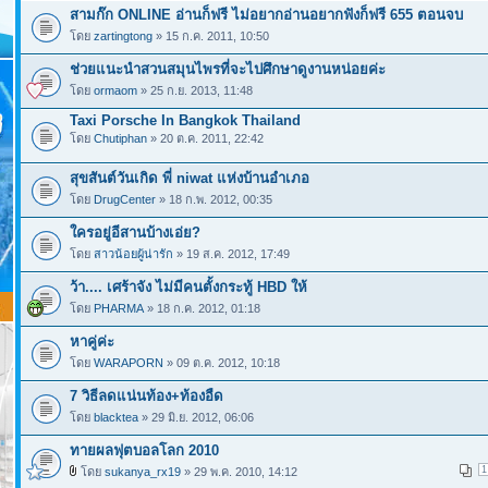
สามก๊ก ONLINE อ่านก็ฟรี ไม่อยากอ่านอยากฟังก็ฟรี 655 ตอนจบ
โดย
zartingtong
» 15 ก.ค. 2011, 10:50
ช่วยแนะนำสวนสมุนไพรที่จะไปศึกษาดูงานหน่อยค่ะ
โดย
ormaom
» 25 ก.ย. 2013, 11:48
Taxi Porsche In Bangkok Thailand
โดย
Chutiphan
» 20 ต.ค. 2011, 22:42
สุขสันต์วันเกิด พี่ niwat แห่งบ้านอำเภอ
โดย
DrugCenter
» 18 ก.พ. 2012, 00:35
ใครอยู่อีสานบ้างเอ่ย?
โดย
สาวน้อยผู้น่ารัก
» 19 ส.ค. 2012, 17:49
ว้า.... เศร้าจัง ไม่มีคนตั้งกระทู้ HBD ให้
โดย
PHARMA
» 18 ก.ค. 2012, 01:18
หาคู่ค่ะ
โดย
WARAPORN
» 09 ต.ค. 2012, 10:18
7 วิธีลดแน่นท้อง+ท้องอืด
โดย
blacktea
» 29 มิ.ย. 2012, 06:06
ทายผลฟุตบอลโลก 2010
1
โดย
sukanya_rx19
» 29 พ.ค. 2010, 14:12