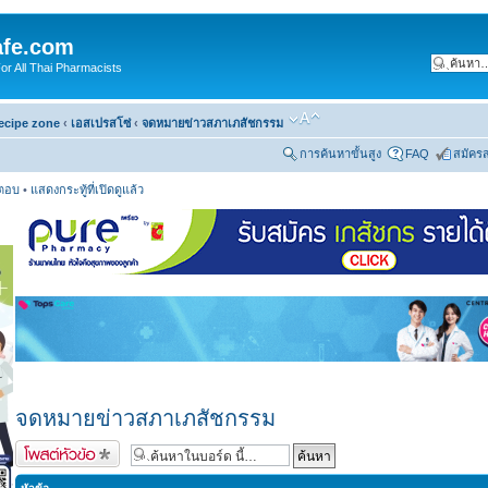
fe.com
 All Thai Pharmacists
ecipe zone
‹
เอสเปรสโซ่
‹
จดหมายข่าวสภาเภสัชกรรม
การค้นหาขั้นสูง
FAQ
สมัคร
รตอบ
•
แสดงกระทู้ที่เปิดดูแล้ว
จดหมายข่าวสภาเภสัชกรรม
ตั้งกระทู้ใหม่