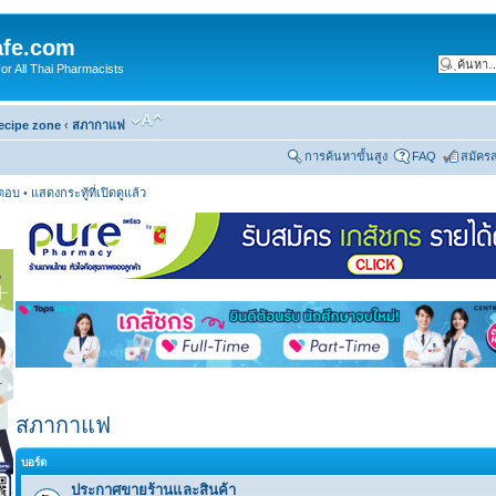
fe.com
 All Thai Pharmacists
ecipe zone
‹
สภากาแฟ
การค้นหาขั้นสูง
FAQ
สมัคร
รตอบ
•
แสดงกระทู้ที่เปิดดูแล้ว
สภากาแฟ
บอร์ด
ประกาศขายร้านและสินค้า