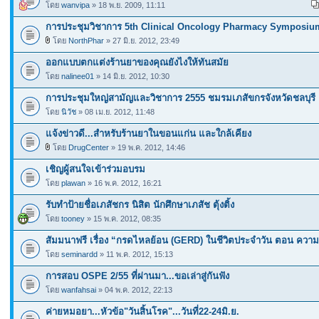
โดย
wanvipa
» 18 พ.ย. 2009, 11:11
การประชุมวิชาการ 5th Clinical Oncology Pharmacy Symposi
โดย
NorthPhar
» 27 มิ.ย. 2012, 23:49
ออกแบบตกแต่งร้านยาของคุณยังไงให้ทันสมัย
โดย
nalinee01
» 14 มิ.ย. 2012, 10:30
การประชุมใหญ่สามัญและวิชาการ 2555 ชมรมเภสัขกรจังหวัดชลบุรี
โดย
นิวัช
» 08 เม.ย. 2012, 11:48
แจ้งข่าวดี...สำหรับร้านยาในขอนแก่น และใกล้เคียง
โดย
DrugCenter
» 19 พ.ค. 2012, 14:46
เชิญผู้สนใจเข้าร่วมอบรม
โดย
plawan
» 16 พ.ค. 2012, 16:21
รับทำป้ายชื่อเภสัชกร นิสิต นักศึกษาเภสัช ตุ้งติ้ง
โดย
tooney
» 15 พ.ค. 2012, 08:35
สัมมนาฟรี เรื่อง “กรดไหลย้อน (GERD) ในชีวิตประจำวัน ตอน ความ
โดย
seminardd
» 11 พ.ค. 2012, 15:13
การสอบ OSPE 2/55 ที่ผ่านมา...ขอเล่าสู่กันฟัง
โดย
wanfahsai
» 04 พ.ค. 2012, 22:13
ค่ายหมอยา...หัวข้อ"วันสิ้นโรค"...วันที่22-24มิ.ย.