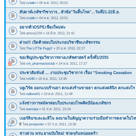
โดย
cctalin
» 05 พ.ค. 2012, 00:01
สัปดาห์เภสัชฯวิชาการ...หัวข้อ"วันสิ้นโรค"...วันที่21-22มิ.ย.
โดย
cctalin
» 04 พ.ค. 2012, 23:51
อยากติวOSPEเชียงใหม่ค่ะ
โดย aimza1234 » 16 มี.ค. 2012, 21:41
ด่วน!!! เปิดติวสอบใบประกอบวิชาชีพเภสัชกรรม
โดย
The LiTTle PuggY
» 25 ม.ค. 2010, 22:27
ขอเชิญประชุมวิชาการทางเภสัชศาสตร์ ครั้งที่1/2555
โดย
cm_pharmacistclub
» 24 พ.ย. 2011, 17:27
ประชาสัมพันธ์ ... งานประชุมวิชาการ เรื่อง “Smoking Cessation
โดย
rx048
» 18 พ.ย. 2011, 13:46
บลูเวิร์ค ออกแบบร้านยา ตกแต่งร้านขายยา ตกแต่งคลินิก ตกแต่งโร
โดย
nalinee01
» 19 ต.ค. 2011, 11:48
แจ้งข่าวการสมัครสอบใบประกอบโรคศิลป์น้องเภสัชกร
โดย
wanvipa
» 01 ส.ค. 2011, 19:18
เบอร์ลินฯและอะสิโน ลงนามในสัญญาความร่วมมือทำการตลาดในไ
โดย
prreporter
» 07 ก.ย. 2011, 13:30
ข่าวด่วน พรบ.ยาฉบับใหม่/ ช่วยๆกันหน่อยคร้า