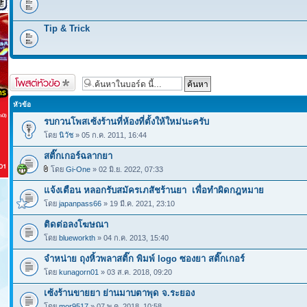
Tip & Trick
ตั้งกระทู้ใหม่
หัวข้อ
รบกวนโพสเซ้งร้านที่ห้องที่ตั้งให้ใหม่นะครับ
โดย
นิวัช
» 05 ก.ค. 2011, 16:44
สติ๊กเกอร์ฉลากยา
โดย
Gi-One
» 02 มิ.ย. 2022, 07:33
แจ้งเตือน​ หลอกรับสมัครเภสัชร้านยา เพื่อทำผิดกฎหมาย
โดย
japanpass66
» 19 มี.ค. 2021, 23:10
ติดต่อลงโฆษณา
โดย
blueworkth
» 04 ก.ค. 2013, 15:40
จำหน่าย ถุงหิ้วพลาสติ๊ก พิมพ์ logo ซองยา สติ๊กเกอร์
โดย
kunagorn01
» 03 ส.ค. 2018, 09:20
เซ้งร้านขายยา ย่านมาบตาพุด จ.ระยอง
โดย
mor9517
» 07 พ.ค. 2018, 10:58