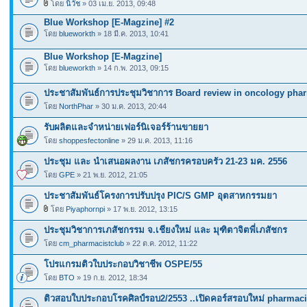
โดย
นิวัช
» 03 เม.ย. 2013, 09:48
Blue Workshop [E-Magzine] #2
โดย
blueworkth
» 18 มี.ค. 2013, 10:41
Blue Workshop [E-Magzine]
โดย
blueworkth
» 14 ก.พ. 2013, 09:15
ประชาสัมพันธ์การประชุมวิชาการ Board review in oncology pha
โดย
NorthPhar
» 30 ม.ค. 2013, 20:44
รับผลิตและจำหน่ายเฟอร์นิเจอร์ร้านขายยา
โดย
shoppesfectonline
» 29 ม.ค. 2013, 11:16
ประชุม และ นำเสนอผลงาน เภสัชกรครอบครัว 21-23 มค. 2556
โดย
GPE
» 21 พ.ย. 2012, 21:05
ประชาสัมพันธ์โครงการปรับปรุง PIC/S GMP อุตสาหกรรมยา
โดย
Piyaphornpi
» 17 พ.ย. 2012, 13:15
ประชุมวิชาการเภสัชกรรม จ.เชียงใหม่ และ มุฑิตาจิตพี่เภสัชกร
โดย
cm_pharmacistclub
» 22 ต.ค. 2012, 11:22
โปรแกรมติวใบประกอบวิชาชีพ OSPE/55
โดย
BTO
» 19 ก.ย. 2012, 18:34
ติวสอบใบประกอบโรคศิลป์รอบ2/2553 ..เปิดคอร์สรอบใหม่ pharmac