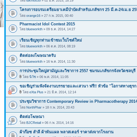
โดย
lukmoo35
» 02 มี.ค. 2015, 18:19
โครงการอบรมเตรียมยาเคมีบำบัดสำหรับเภสัชกร 25 มี.ค-24เม.ย 25
โดย
orange16
» 27 ก.พ. 2015, 00:40
Pharmacist Idol Contest 2015
โดย
blueworkth
» 09 ธ.ค. 2014, 14:27
เรียนเชิญทุกท่านเข้าชมเว็บไซต์ใหม่
โดย
blueworkth
» 06 ต.ค. 2014, 08:19
ติดต่อลงโฆษณาครับ
โดย
blueworkth
» 16 พ.ค. 2014, 11:30
การประชุมใหญ่สามัญและวิชาการ 2557 ชมรมเภสัขกรจังหวัดชลบุรี
โดย
นิวัช
» 06 พ.ค. 2014, 11:05
ขอเชิญร่วมฟังจัดงานบรรยายและเสวนา ฟรี!! หัวข้อ "โอกาสทางธุรก
โดย
eXta Plus
» 21 มี.ค. 2014, 12:14
ประชุมวิชาการ Contemporary Review in Pharmacotherapy 201
โดย
NorthPhar
» 18 ก.พ. 2014, 20:43
ติดต่อโฆษณา
โดย
BJCRetail
» 06 ก.พ. 2014, 14:16
ผ้าก๊อซ สำลี ผ้าพันแผล พลาสเตอร์ ราคาส่งจากโรงงาน