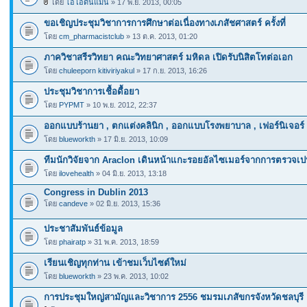
โดย
ไอโอดีนแมน
» 17 พ.ย. 2013, 00:05
ขอเชิญประชุมวิชาการการศึกษาต่อเนื่องทางเภสัชศาสตร์ ครั้งที่
โดย
cm_pharmacistclub
» 13 ต.ค. 2013, 01:20
ภาควิชาสรีรวิทยา คณะวิทยาศาสตร์ มหิดล เปิดรับนิสิตโทต่อเอก
โดย
chuleeporn kitiviriyakul
» 17 ก.ย. 2013, 16:26
ประชุมวิชาการเชื้อดื้อยา
โดย
PYPMT
» 10 พ.ย. 2012, 22:37
ออกแบบร้านยา , ตกแต่งคลินิก , ออกแบบโรงพยาบาล , เฟอร์นิเจอร์
โดย
blueworkth
» 17 มิ.ย. 2013, 10:09
ทีมนักวิจัยจาก Araclon เดินหน้าแกะรอยอัลไซเมอร์จากการตรวจเป
โดย
ilovehealth
» 04 มิ.ย. 2013, 13:18
Congress in Dublin 2013
โดย
candeve
» 02 มิ.ย. 2013, 15:36
ประชาสัมพันธ์ข้อมูล
โดย
phairatp
» 31 พ.ค. 2013, 18:59
เรียนเชิญทุกท่าน เข้าชมเว็บไซต์ใหม่
โดย
blueworkth
» 23 พ.ค. 2013, 10:02
การประชุมใหญ่สามัญและวิชาการ 2556 ชมรมเภสัขกรจังหวัดชลบุรี