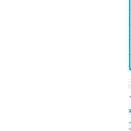
ต
ผ
ก
ท