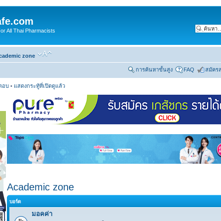
fe.com
 All Thai Pharmacists
cademic zone
การค้นหาขั้นสูง
FAQ
สมัคร
รตอบ
•
แสดงกระทู้ที่เปิดดูแล้ว
Academic zone
บอร์ด
มอคค่า