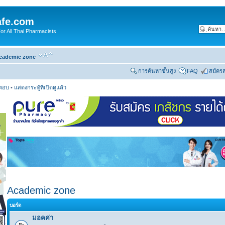
fe.com
 All Thai Pharmacists
cademic zone
การค้นหาขั้นสูง
FAQ
สมัคร
รตอบ
•
แสดงกระทู้ที่เปิดดูแล้ว
Academic zone
บอร์ด
มอคค่า