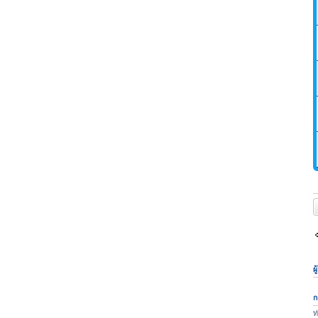
ต
ผ
ก
ท