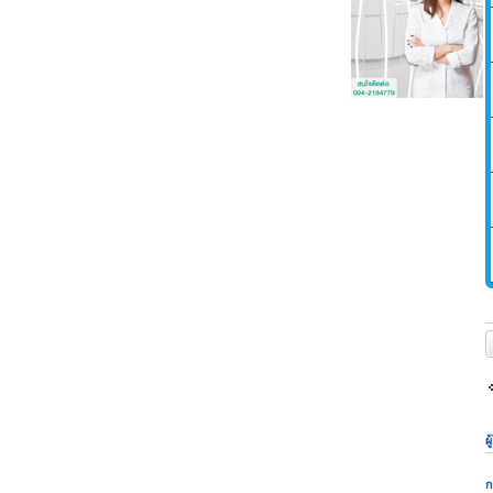
ต
ผ
ก