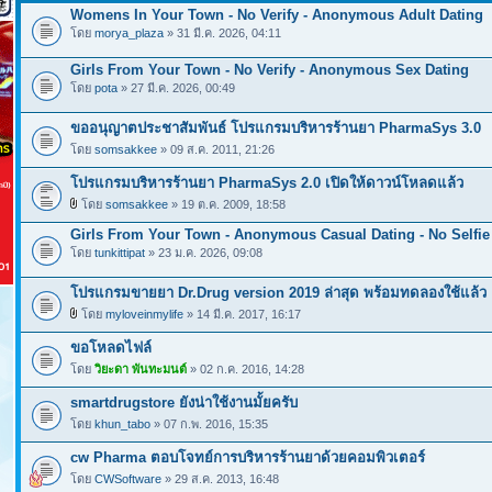
Womens In Your Town - No Verify - Anonymous Adult Dating
โดย
morya_plaza
» 31 มี.ค. 2026, 04:11
Girls From Your Town - No Verify - Anonymous Sex Dating
โดย
pota
» 27 มี.ค. 2026, 00:49
ขออนุญาตประชาสัมพันธ์ โปรแกรมบริหารร้านยา PharmaSys 3.0
โดย
somsakkee
» 09 ส.ค. 2011, 21:26
โปรแกรมบริหารร้านยา PharmaSys 2.0 เปิดให้ดาวน์โหลดแล้ว
โดย
somsakkee
» 19 ต.ค. 2009, 18:58
Girls From Your Town - Anonymous Casual Dating - No Selfie
โดย
tunkittipat
» 23 ม.ค. 2026, 09:08
โปรแกรมขายยา Dr.Drug version 2019 ล่าสุด พร้อมทดลองใช้แล้ว
โดย
myloveinmylife
» 14 มี.ค. 2017, 16:17
ขอโหลดไฟล์
โดย
วิยะดา พันทะมนต์
» 02 ก.ค. 2016, 14:28
smartdrugstore ยังน่าใช้งานมั้ยครับ
โดย
khun_tabo
» 07 ก.พ. 2016, 15:35
cw Pharma ตอบโจทย์การบริหารร้านยาด้วยคอมพิวเตอร์
โดย
CWSoftware
» 29 ส.ค. 2013, 16:48