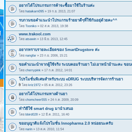
อยากได้โปรแกรมการค้าจะซื้อมาใช้ในร้านค่ะ
โดย
hataikarn095
» 19 ก.ย. 2013, 21:07
รบกวนขอคำแนะนำโปรแกรมร้ายยาดีๆที่ใช้กันอยุ่ด้วยคะ^^
โดย
Tooniko
» 02 ส.ค. 2013, 19:38
www.trakool.com
โดย
atsawin
» 13 มิ.ย. 2013, 12:45
อยากทราบรายละเอียดของ SmartDrugstore ค่ะ
โดย
nangfar
» 23 ก.ย. 2006, 15:21
ขอคำแนะนำจากผู้ใช้จริง ระบบคอมร้านยา ไม่เอาหน้าม้านะคะ ขอบค
โดย
cherrypink
» 17 ก.ค. 2012, 14:01
โปรโมชั่นพิเศษสำหรับระบบ eDRUG ระบบบริหารจัดการร้านยา
โดย
kriz1972
» 05 ต.ค. 2012, 23:26
อยากได้โปรแกรมทางด้านยา
โดย
chomcheer555
» 24 ก.ค. 2009, 20:09
ทำวิธีใช้ smart drug มานำเสนอ
โดย
bbird028
» 12 มี.ค. 2011, 16:40
ขออนุญาติแจ้งโปรโมชั่น Innopharma 2.0 หน่อยนะครับ
โดย
narin
» 13 ต.ค. 2010, 11:54