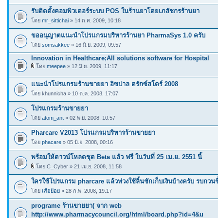
รับติดตั้งคอมพิวเตอร์ระบบ POS ในร้านยาโดยเภสัชกรร้านยา
โดย
mr_sittichai
» 14 ก.ค. 2009, 10:18
ขออนุญาตแนะนำโปรแกรมบริหารร้านยา PharmaSys 1.0 ครับ
โดย
somsakkee
» 16 มิ.ย. 2009, 09:57
Innovation in Healthcare;All solutions software for Hospital
โดย
meepee
» 12 มิ.ย. 2009, 11:17
แนะนำโปรแกรมร้านขายยา อิซปาล ดรักซ์สโตร์ 2008
โดย khunnicha » 10 ต.ค. 2008, 17:07
โปรแกรมร้านขายยา
โดย
atom_ant
» 02 พ.ย. 2008, 10:57
Pharcare V2013 โปรแกรมบริหารร้านขายยา
โดย
phacare
» 05 มิ.ย. 2008, 00:16
พร้อมให้ดาวน์โหลดชุด Beta แล้ว ฟรี ในวันที่ 25 เม.ย. 2551 นี้
โดย C_Cyber » 21 เม.ย. 2008, 11:58
ใครใช้โปรแกรม pharcare แล้วพ่วงใช้ลิ้นชักเก็บเงินบ้างครับ รบกวนช
โดย
เสือย้อย
» 28 ก.พ. 2008, 19:17
programe ร้านขายยา( จาก web
http://www.pharmacycouncil.org/html/board.php?id=4&u