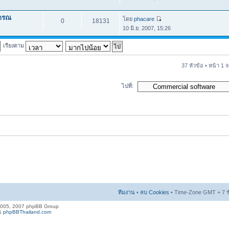
ปกรณ
โดย
phacare
0
18131
10 มิ.ย. 2007, 15:26
เรียงตาม
37 หัวข้อ • หน้า
1
จ
ไปที่:
ทีมงาน
•
ลบ Cookies
• Time-Zone GMT + 7 ช
2005, 2007 phpBB Group
&
phpBBThailand.com