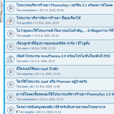
โปรแกรมบริหารร้านยา PharmaSys เวอร์ชัน 2.1 พร้อมดาวน์โหลด
โดย
somsakkee
» 29 ก.ค. 2010, 09:46
โปรแกรม บริหารจัดการร้านยา ที่คุณเลือกได้
โดย
pyrofirm
» 17 มี.ค. 2010, 22:57
ไม่ว่าคุณจะใช้โปรแกรมตัวใดมาก่อนไม่สำคัญ.....นำข้อมูลเก่ามาใช้ใ
โดย
nangfar
» 27 ต.ค. 2007, 20:18
เรียนลูกค้าที่มีอุปการคุณของบริษัท ฟาร์มา อีโวลูชั่น
โดย
narin
» 30 มี.ค. 2008, 21:23
เปิดตัวโปรแกรม InnoPharma 2.0 พร้อมโปรโมชั่นใหม่ต้นปี 2553
โดย
narin
» 23 ธ.ค. 2009, 10:17
มีใครเคยใช้ของ izpal บ้างยัง
โดย
paopong
» 05 ก.พ. 2009, 11:43
ใครใช้โปรแกรม izpal หรือ Pharcare อยู่บ้างครับ
โดย
bank_niti
» 31 มี.ค. 2009, 14:58
ดาวน์โหลดเพื่อทดลองใช้โปรแกรมบริหารร้านยา PharmaSys 1.0 ฟร
โดย
somsakkee
» 23 มิ.ย. 2009, 12:23
โครงการสนับสนุนซอฟต์แวร์สำหรับห้องจ่ายยาของโรงพยาบาล
โดย
nangfar
» 25 ก.ค. 2009, 01:15