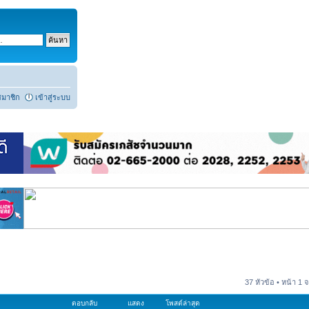
สมาชิก
เข้าสู่ระบบ
37 หัวข้อ • หน้า
1
จ
ตอบกลับ
แสดง
โพสต์ล่าสุด