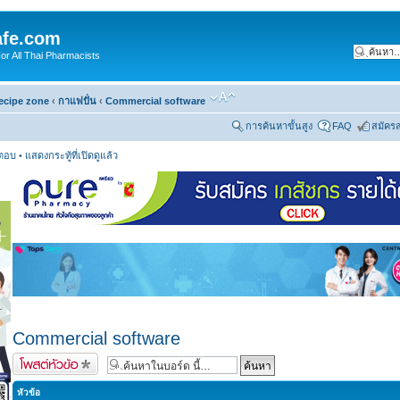
fe.com
 All Thai Pharmacists
ecipe zone
‹
กาแฟปั่น
‹
Commercial software
การค้นหาขั้นสูง
FAQ
สมัคร
รตอบ
•
แสดงกระทู้ที่เปิดดูแล้ว
Commercial software
ตั้งกระทู้ใหม่
หัวข้อ