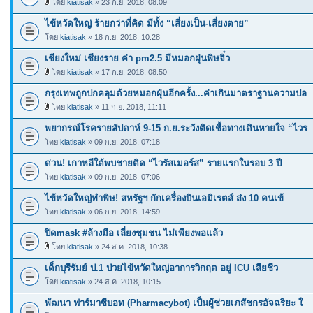
โดย
kiatisak
» 23 ก.ย. 2018, 08:09
ไข้หวัดใหญ่ ร้ายกว่าที่คิด มีทั้ง “เสี่ยงเป็น-เสี่ยงตาย”
โดย
kiatisak
» 18 ก.ย. 2018, 10:28
เชียงใหม่ เชียงราย ค่า pm2.5 มีหมอกฝุ่นพิษจิ๋ว
โดย
kiatisak
» 17 ก.ย. 2018, 08:50
กรุงเทพถูกปกคลุมด้วยหมอกฝุ่นอีกครั้ง...ค่าเกินมาตราฐานความปล
โดย
kiatisak
» 11 ก.ย. 2018, 11:11
พยากรณ์โรครายสัปดาห์ 9-15 ก.ย.ระวังติดเชื้อทางเดินหายใจ “ไวร
โดย
kiatisak
» 09 ก.ย. 2018, 07:18
ด่วน! เกาหลีใต้พบชายติด “ไวรัสเมอร์ส” รายแรกในรอบ 3 ปี
โดย
kiatisak
» 09 ก.ย. 2018, 07:06
ไข้หวัดใหญ่ทำพิษ! สหรัฐฯ กักเครื่องบินเอมิเรตส์ ส่ง 10 คนเข้
โดย
kiatisak
» 06 ก.ย. 2018, 14:59
ปิดmask #ล้างมือ เลี่ยงชุมชน ไม่เพียงพอแล้ว
โดย
kiatisak
» 24 ส.ค. 2018, 10:38
เด็กบุรีรัมย์ ป.1 ป่วยไข้หวัดใหญ่อาการวิกฤต อยู่ ICU เสียชีว
โดย
kiatisak
» 24 ส.ค. 2018, 10:15
พัฒนา ฟาร์มาซีบอท (Pharmacybot) เป็นผู้ช่วยเภสัชกรอัจฉริยะ ใ