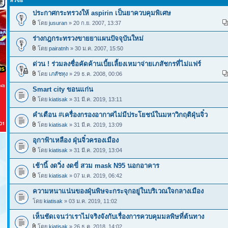
หัวข้อ
ประกาศกระทรวงให้ aspirin เป็นยาควบคุมพิเศษ
โดย
jusuran
» 20 ก.ย. 2007, 13:37
ร่างกฎกระทรวงขายยาแผนปัจจุบันใหม่
โดย
pairatnh
» 30 ม.ค. 2007, 15:50
ด่วน ! ร่วมลงชื่อคัดค้านเบี้ยเลี้ยงเหมาจ่ายเภสัชกรที่ไม่แฟร์
โดย
เภสัชทุง
» 29 ธ.ค. 2008, 00:06
Smart city ขอนแก่น
โดย
kiatisak
» 31 มี.ค. 2019, 13:11
คำเตือน #เครื่องกรองอากาศไม่มีประโยชน์ในมหาวิกฤติฝุ่นจิ๋ว
โดย
kiatisak
» 31 มี.ค. 2019, 13:09
อุกาฟ้าเหลือง ฝุ่นจิ๋วครองเมือง
โดย
kiatisak
» 31 มี.ค. 2019, 13:04
เช้านี้ งดวิ่ง งดขี่ สวม mask N95 นอกอาคาร
โดย
kiatisak
» 07 ม.ค. 2019, 06:42
ความหนาแน่นของฝุ่นพิษจะกระจุกอยู่ในบริเวณใจกลางเมือง
โดย
kiatisak
» 03 ม.ค. 2019, 11:02
เห็นชัดเจนว่าเราไม่จริงจังกับเรื่องการควบคุมมลพิษที่ต้นทาง
โดย
kiatisak
» 26 ธ.ค. 2018, 14:02