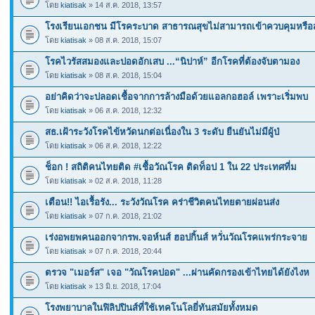
โดย
kiatisak
» 14 ส.ค. 2018, 13:57
โรงเรียนเอกชน มีโรคระบาด สาธารณสุขไม่สามารถเข้าควบคุมหรือสั
โดย
kiatisak
» 08 ส.ค. 2018, 15:07
โรคไวรัสสมองและปอดอักเสบ ...“นิปาห์” อีกโรคที่ต้องจับตามอง
โดย
kiatisak
» 08 ส.ค. 2018, 15:04
อย่าคิดว่าจะปลอดเชื้อจากการล้างมือด้วยแอลกอฮอล์ เพราะเริ่มพบ
โดย
kiatisak
» 06 ส.ค. 2018, 12:32
สธ.เฝ้าระวังโรคไข้หวัดนกต่อเนื่องใน 3 ระดับ ยืนยันไม่มีผู้ป่
โดย
kiatisak
» 06 ส.ค. 2018, 12:22
ช็อก ! สถิติคนไทยติด #เชื้อวัณโรค ติดท็อป 1 ใน 22 ประเทศที่ม
โดย
kiatisak
» 02 ส.ค. 2018, 11:28
เตือน!! ไอเรื้อรัง... ระวังวัณโรค คร่าชีวิตคนไทยตายผ่อนส่ง
โดย
kiatisak
» 07 ก.ค. 2018, 21:02
เร่งอพยพคนออกจากรพ.จอห์นส์ ฮอปกิ้นส์ หวั่นวัณโรคแพร่กระจาย
โดย
kiatisak
» 07 ก.ค. 2018, 20:44
ตรวจ "เมอร์ส" เจอ "วัณโรคปอด" ...ผ่านคัดกรองเข้าไทยได้ยังไงห
โดย
kiatisak
» 13 มิ.ย. 2018, 17:04
โรงพยาบาลในฟิลิปปินส์ที่ใช้เทคโนโลยี่ทันสมัยทั้งหมด