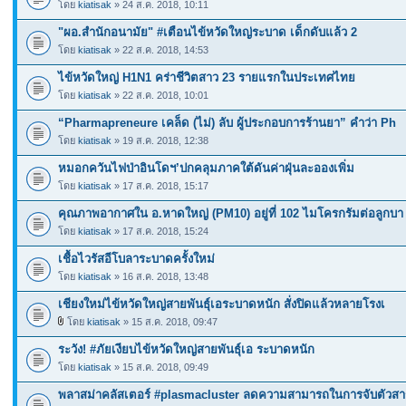
โดย
kiatisak
» 24 ส.ค. 2018, 10:11
"ผอ.สำนักอนามัย" #เตือนไข้หวัดใหญ่ระบาด เด็กดับแล้ว 2
โดย
kiatisak
» 22 ส.ค. 2018, 14:53
ไข้หวัดใหญ่ H1N1 คร่าชีวิตสาว 23 รายแรกในประเทศไทย
โดย
kiatisak
» 22 ส.ค. 2018, 10:01
“Pharmapreneure เคล็ด (ไม่) ลับ ผู้ประกอบการร้านยา” คำว่า Ph
โดย
kiatisak
» 19 ส.ค. 2018, 12:38
หมอกควันไฟป่าอินโดฯ’ปกคลุมภาคใต้ดันค่าฝุ่นละอองเพิ่ม
โดย
kiatisak
» 17 ส.ค. 2018, 15:17
คุณภาพอากาศใน อ.หาดใหญ่ (PM10) อยู่ที่ 102 ไมโครกรัมต่อลูกบา
โดย
kiatisak
» 17 ส.ค. 2018, 15:24
เชื้อไวรัสอีโบลาระบาดครั้งใหม่
โดย
kiatisak
» 16 ส.ค. 2018, 13:48
เชียงใหม่ไข้หวัดใหญ่สายพันธุ์เอระบาดหนัก สั่งปิดแล้วหลายโรงเ
โดย
kiatisak
» 15 ส.ค. 2018, 09:47
ระวัง! #ภัยเงียบไข้หวัดใหญ่สายพันธุ์เอ ระบาดหนัก
โดย
kiatisak
» 15 ส.ค. 2018, 09:49
พลาสม่าคลัสเตอร์ #plasmacluster ลดความสามารถในการจับตัวสา