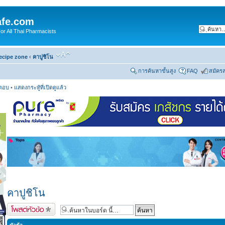
fe.com
 All Thai Pharmacists
ecipe zone
‹
คาปูชิโน
การค้นหาขั้นสูง
FAQ
สมัคร
รตอบ
•
แสดงกระทู้ที่เปิดดูแล้ว
คาปูชิโน
ตั้งกระทู้ใหม่