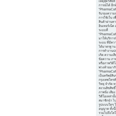
เหตุสุดวิสัยท
การณ์ได้ อีกทั
“PharmaCafe
รับรองความ
การใช้เว็บ เพื่
สินค้าผ่านท
อินเทอร์เน็ต 
ระบบที่
“PharmaCaf
มาให้บริการก
ระบบ ที่มีค
ได้มาตรฐาน 
การทำงานปก
เกิด ความเส
ข้อความ ภาพน
หรือภาพวิดีโอ
พ่วงท้ายมา
“PharmaCaf
เป็นทรัพย์สิ
กรุงเทพโทรท
วิทยุ จำกัด 
สงวนลิขสิทธ
ภาพนิ่ง เสีย
วิดีโอเหล่านั้
สมาชิกนำ ไ
รูปแบบใดๆ โ
อนุญาต ทั้งนี
รวมไปถึงโลโ