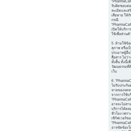
“PharmaCafe
รับผิดชอบต่อส
ละเมิดและส
เสียหาย ให้กับ
กรณี
“PharmaCaf
เปิดให้บริก
ใช้เพื่อส่วนตั
5. ห้ามใช้ข้อ
สุภาพ หรือเป
ประมาทผู้อื่
สื่อสาร ไม่ว
ทั้งสิ้น ทั้งนี้เ
วัฒนธรรมที่ด
เว็บ
6. “Pharma
ไม่รับประกัน
หายของจดหมา
จากการใช้บ
“PharmaCafe
อาจจะไม่สา
บริการได้ตล
ชั่วโมง เพราะ
เซิร์ฟเวอร์ขอ
“PharmaCaf
อาจขัดข้องโ