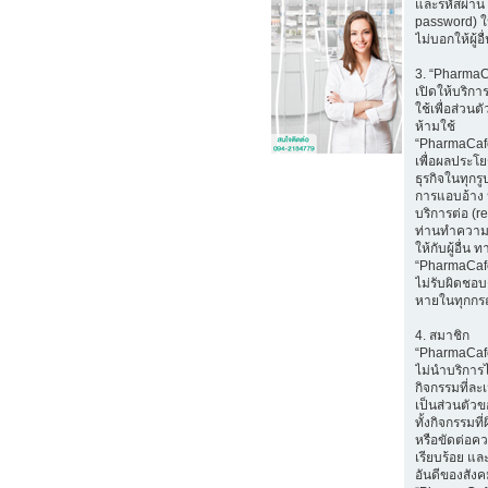
และรหัสผ่าน 
password) ใ
ไม่บอกให้ผู้อ
3. “Pharma
เปิดให้บริก
ใช้เพื่อส่วนตั
ห้ามใช้
“PharmaCaf
เพื่อผลประโ
ธุรกิจในทุกรู
การแอบอ้าง 
บริการต่อ (r
ท่านทำความ
ให้กับผู้อื่น ท
“PharmaCaf
ไม่รับผิดชอบ
หายในทุกกร
4. สมาชิก
“PharmaCaf
ไม่นำบริการ
กิจกรรมที่ล
เป็นส่วนตัวขอ
ทั้งกิจกรรมท
หรือขัดต่อค
เรียบร้อย แล
อันดีของสัง