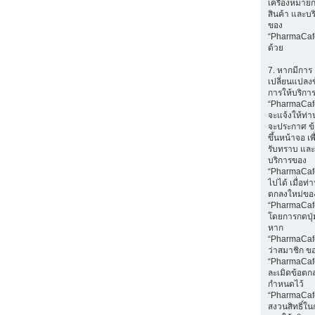
เครื่องหมายก
สินค้า และบร
ของ
“PharmaCaf
ด้วย
7. หากมีการ
เปลี่ยนแปลง
การให้บริกา
“PharmaCaf
จะแจ้งให้ท่
จะประกาศ ข
ขึ้นหน้าจอ เพ
รับทราบ และ
บริการของ
“PharmaCafe
ไปได้ เมื่อท
ตกลงใหม่ขอ
“PharmaCaf
โดยการกดปุ่ม
หาก
“PharmaCaf
ว่าสมาชิก ข
“PharmaCaf
ละเมิดข้อตกล
กำหนดไว้
“PharmaCaf
สงวนสิทธิ์ใน