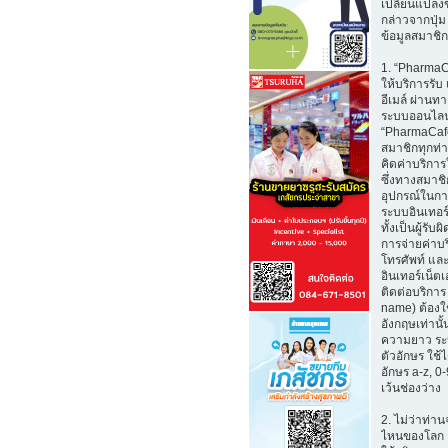
เปลี่ยนแปลงข
กล่าวจากปุ่ม
ข้อมูลสมาชิก
1. “Pharma
ให้บริการรับ
อีเมล์ ผ่าน
ระบบออนไลน
“PharmaCafe
สมาชิกทุกท่
คิดค่าบริการใ
ซึ่งทางสมาช
อุปกรณ์ในกา
ระบบอินเทอร์
ทั้งเป็นผู้รั
การจ่ายค่าบ
โทรศัพท์ และ
อินเทอร์เน็ตเอ
ติดต่อบริการ 
name) ต้องใ
อังกฤษเท่านั้
ความยาว ระ
ตัวอักษร ใช้
อักษร a-z, 0-9
เว้นช่องว่าง
2. ไม่ว่าท่าน
ไหนของโลก 