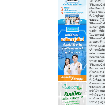
ใช้บริการ
“PharmaCaf
เพียงมีคอมพิว
เชื่อมต่ออินเ
ทั้งนี้อยู่ในค
ชอบของผู้ใช้
“PharmaCafe
จะต้องปฏิบั
ระเบียบ ที่มี
ในประเทศต่
“PharmaCaf
สงวนสิทธิ์ใน
บริการ และห
บริการเมื่อใ
แต่ความเหม
มิต้องบอกกล
ราบล่วงหน้า
“PharmaCaf
ถือว่าความเป
เป็นเรื่องสำ
สำหรับ การติ
ทั้งนี้เพื่อคว
ตัวของท่านเ
“PharmaCaf
แจ้งให้ท่านท
หน้าที่ของท่
การรักษาชื่อ
บริการ ( log