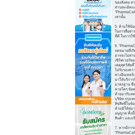
ของสังคม ทาง
ท่านละเมิดแล
“PharmaCafe.
เท่านั้น
5. ห้ามใช้ข้
ในการสื่อสาร 
ที่ดี ในการใช้
6. “PharmaC
จดหมายที่เก
อาจจะไม่สาม
เซิร์ฟเวอร์
เหตุสุดวิสัย
ไม่รับรองควา
ทางอินเทอร์เ
มาให้บริการ
มาตรฐาน ซึ่
หายใดๆ ข้อคว
ท้ายมากับจด
บริษัท กรุงเ
ลิขสิทธิ์ในข
ห้ามมิให้สม
อนุญาต ทั้งน
สินค้า และบ
7. หากมีการ
“PharmaCafe