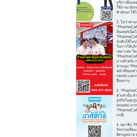
บริการอินเทอร
ใช้ภาษาอังก
ตัวอักษร ใช้ไ
2. ไม่ว่าท่า
“PharmaCafe.
อินเทอร์เน็ตไ
“PharmaCafe.
บังคับใช้ใน
ในการให้บริ
เหมาะสม โดย
“PharmaCafe
มากสำหรับ กา
ท่านเอง “Ph
หน้าที่ของท่
name) และรหั
อื่นทราบ
3. “PharmaCa
ตัวเท่านั้น 
ธุรกิจในทุกร
(resale) หาก
“PharmaCafe
กรณี
4. สมาชิก “
กิจกรรมที่ละเ
ผิดกฎหมาย ห