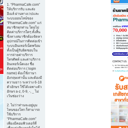
1. “PharmaCafe.com”
ให้บริการรับ และส่ง
อีเมล์ ผ่านทางเวปและ
ระบบออนไลน์ของ
“PharmaCafe.com” แก่
สมาชิกทุกท่าน โดยไม่
คิดค่าบริการใดๆ ทั้งสิ้น
ซึ่งทางสมาชิกต้องจัดหา
อุปกรณ์ในการติดต่อเข้า
ระบบอินเทอร์เน็ตพร้อม
ทั้งเป็นผู้รับผิดชอบใน
การจ่ายค่าบริการ
โทรศัพท์ และค่าบริการ
อินเทอร์เน็ตเอง ชื่อ
ติดต่อบริการ ( login
name) ต้องใช้ภาษา
อังกฤษเท่านั้น และต้องมี
ความยาว ระหว่าง 6-18
ตัวอักษร ใช้ได้เฉพาะตัว
อักษร a-z, 0-9, -, _ ไม่
เว้นช่องว่าง
2. ไม่ว่าท่านจะอยู่มุม
ไหนของโลก ก็สามารถ
ใช้บริการ
“PharmaCafe.com”
เพียงมีคอมพิวเตอร์ที่
เชื่อมต่ออินเทอร์เน็ตได้