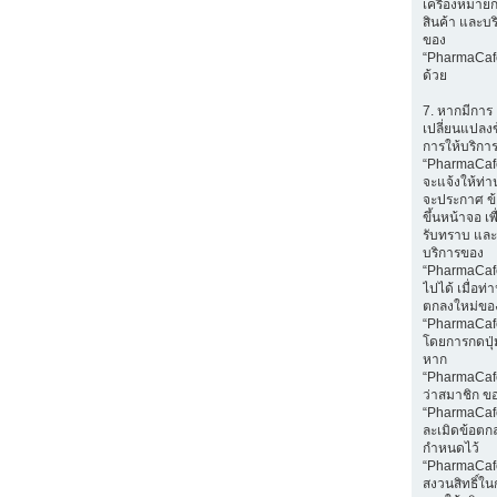
เครื่องหมายก
สินค้า และบร
ของ
“PharmaCaf
ด้วย
7. หากมีการ
เปลี่ยนแปลง
การให้บริกา
“PharmaCaf
จะแจ้งให้ท่
จะประกาศ ข
ขึ้นหน้าจอ เพ
รับทราบ และ
บริการของ
“PharmaCafe
ไปได้ เมื่อท
ตกลงใหม่ขอ
“PharmaCaf
โดยการกดปุ่ม
หาก
“PharmaCaf
ว่าสมาชิก ข
“PharmaCaf
ละเมิดข้อตกล
กำหนดไว้
“PharmaCaf
สงวนสิทธิ์ใน