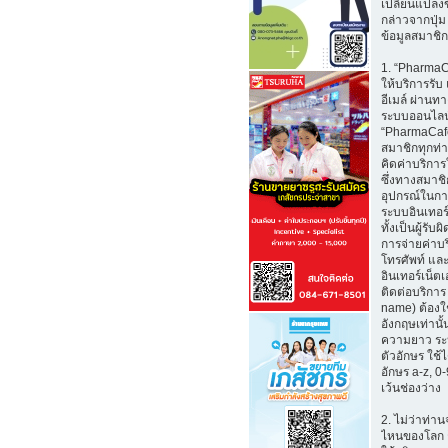
เปลี่ยนแปลงข
กล่าวจากปุ่ม
ข้อมูลสมาชิก
1. “Pharma
ให้บริการรับ
อีเมล์ ผ่าน
ระบบออนไลน
“PharmaCafe
สมาชิกทุกท่
คิดค่าบริการใ
ซึ่งทางสมาช
อุปกรณ์ในกา
ระบบอินเทอร์
ทั้งเป็นผู้รั
การจ่ายค่าบ
โทรศัพท์ และ
อินเทอร์เน็ตเอ
ติดต่อบริการ 
name) ต้องใ
อังกฤษเท่านั้
ความยาว ระ
ตัวอักษร ใช้
อักษร a-z, 0-9
เว้นช่องว่าง
2. ไม่ว่าท่าน
ไหนของโลก 