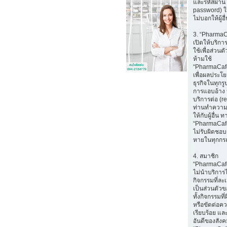
และรหัสผ่าน 
password) ใ
ไม่บอกให้ผู้อ
3. “Pharma
เปิดให้บริก
ใช้เพื่อส่วนตั
ห้ามใช้
“PharmaCaf
เพื่อผลประโ
ธุรกิจในทุกรู
การแอบอ้าง 
บริการต่อ (r
ท่านทำความ
ให้กับผู้อื่น ท
“PharmaCaf
ไม่รับผิดชอบ
หายในทุกกร
4. สมาชิก
“PharmaCaf
ไม่นำบริการ
กิจกรรมที่ล
เป็นส่วนตัวขอ
ทั้งกิจกรรมท
หรือขัดต่อค
เรียบร้อย แล
อันดีของสัง