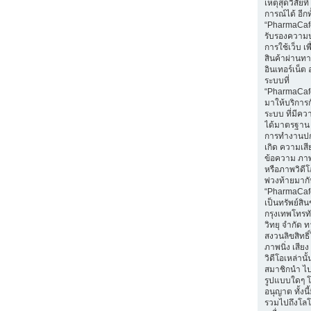
เหตุสุดวิสัยท
การณ์ได้ อีกทั
“PharmaCafe
รับรองความ
การใช้เว็บ เพื่
สินค้าผ่านท
อินเทอร์เน็ต 
ระบบที่
“PharmaCaf
มาให้บริการก
ระบบ ที่มีค
ได้มาตรฐาน 
การทำงานปก
เกิด ความเส
ข้อความ ภาพน
หรือภาพวิดีโอ
พ่วงท้ายมา
“PharmaCaf
เป็นทรัพย์สิ
กรุงเทพโทรท
วิทยุ จำกัด 
สงวนลิขสิทธ
ภาพนิ่ง เสีย
วิดีโอเหล่านั้
สมาชิกนำ ไ
รูปแบบใดๆ โ
อนุญาต ทั้งนี
รวมไปถึงโลโ