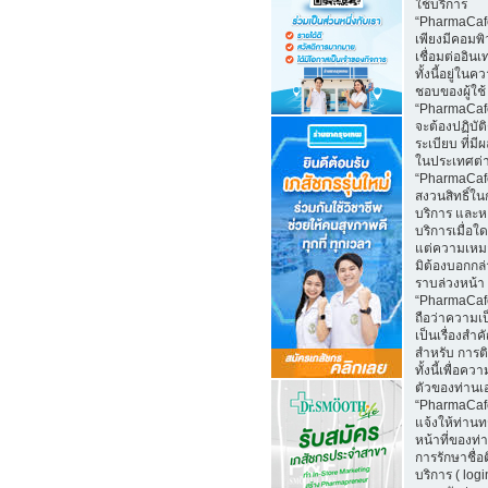
ใช้บริการ
“PharmaCaf
เพียงมีคอมพิว
เชื่อมต่ออินเ
ทั้งนี้อยู่ในค
ชอบของผู้ใช้
“PharmaCafe
จะต้องปฏิบั
ระเบียบ ที่มี
ในประเทศต่
“PharmaCaf
สงวนสิทธิ์ใน
บริการ และห
บริการเมื่อใ
แต่ความเหม
มิต้องบอกกล
ราบล่วงหน้า
“PharmaCaf
ถือว่าความเป
เป็นเรื่องสำ
สำหรับ การติ
ทั้งนี้เพื่อคว
ตัวของท่านเ
“PharmaCaf
แจ้งให้ท่านท
หน้าที่ของท่
การรักษาชื่อ
บริการ ( log