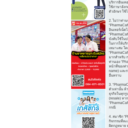
บริการอินเทอร
ใช้ภาษาอังก
ตัวอักษร ใช้ไ
2. ไม่ว่าท่า
“PharmaCafe.
อินเทอร์เน็ตไ
“PharmaCafe.
บังคับใช้ใน
ในการให้บริ
เหมาะสม โดย
“PharmaCafe
มากสำหรับ กา
ท่านเอง “Ph
หน้าที่ของท่
name) และรหั
อื่นทราบ
3. “PharmaCa
ตัวเท่านั้น 
ธุรกิจในทุกร
(resale) หาก
“PharmaCafe
กรณี
4. สมาชิก “
กิจกรรมที่ละเ
ผิดกฎหมาย ห