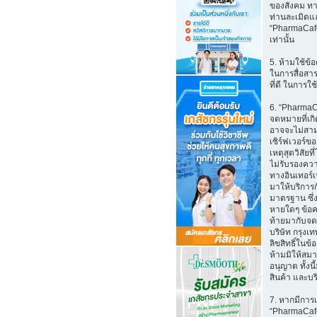
ของสังคม ทาง
ท่านละเมิดแล
“PharmaCafe.
เท่านั้น
5. ห้ามใช้ข้
ในการสื่อสาร 
ที่ดี ในการใช้
6. “PharmaC
จดหมายที่เก
อาจจะไม่สาม
เซิร์ฟเวอร์
เหตุสุดวิสัย
ไม่รับรองควา
ทางอินเทอร์เ
มาให้บริการ
มาตรฐาน ซึ่
หายใดๆ ข้อคว
ท้ายมากับจด
บริษัท กรุงเ
ลิขสิทธิ์ในข
ห้ามมิให้สม
อนุญาต ทั้งน
สินค้า และบ
7. หากมีการ
“PharmaCafe