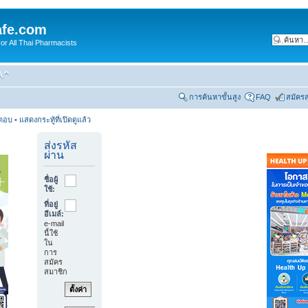
fe.com
 All Thai Pharmacists
การค้นหาขั้นสูง
FAQ
สมัคร
รตอบ
•
แสดงกระทู้ที่เปิดดูแล้ว
ส่งรหัส
ผ่าน
ชื่อผู้
ใช้:
ที่อยู่
อีเมล์:
e-mail
นี้ใช้
ใน
การ
สมัคร
สมาชิก