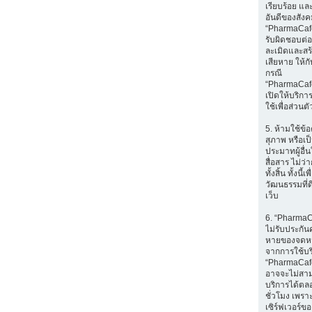
เรียบร้อย แล
อันดีของสัง
“PharmaCafe
รับผิดชอบต่อส
ละเมิดและส
เสียหาย ให้กับ
กรณี
“PharmaCaf
เปิดให้บริก
ใช้เพื่อส่วนตั
5. ห้ามใช้ข้อ
สุภาพ หรือเป
ประมาทผู้อื่
สื่อสาร ไม่ว
ทั้งสิ้น ทั้งนี้เ
วัฒนธรรมที่ด
เว็บ
6. “Pharma
ไม่รับประกัน
หายของจดหมา
จากการใช้บ
“PharmaCafe
อาจจะไม่สา
บริการได้ตล
ชั่วโมง เพราะ
เซิร์ฟเวอร์ขอ