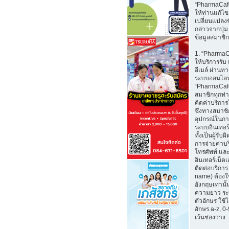
“PharmaCaf
ให้ท่านแก้ไ
เปลี่ยนแปลงข
กล่าวจากปุ่ม
ข้อมูลสมาชิก
1. “Pharma
ให้บริการรับ
อีเมล์ ผ่าน
ระบบออนไลน
“PharmaCafe
สมาชิกทุกท่
คิดค่าบริการใ
ซึ่งทางสมาช
อุปกรณ์ในกา
ระบบอินเทอร์
ทั้งเป็นผู้รั
การจ่ายค่าบ
โทรศัพท์ และ
อินเทอร์เน็ตเอ
ติดต่อบริการ 
name) ต้องใ
อังกฤษเท่านั้
ความยาว ระ
ตัวอักษร ใช้
อักษร a-z, 0-9
เว้นช่องว่าง