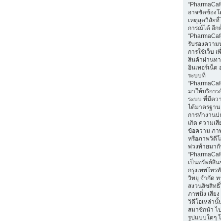
“PharmaCaf
อาจขัดข้องโ
เหตุสุดวิสัยท
การณ์ได้ อีกทั
“PharmaCafe
รับรองความ
การใช้เว็บ เพื่
สินค้าผ่านท
อินเทอร์เน็ต 
ระบบที่
“PharmaCaf
มาให้บริการก
ระบบ ที่มีค
ได้มาตรฐาน 
การทำงานปก
เกิด ความเส
ข้อความ ภาพน
หรือภาพวิดีโอ
พ่วงท้ายมา
“PharmaCaf
เป็นทรัพย์สิ
กรุงเทพโทรท
วิทยุ จำกัด 
สงวนลิขสิทธ
ภาพนิ่ง เสีย
วิดีโอเหล่านั้
สมาชิกนำ ไ
รูปแบบใดๆ โ