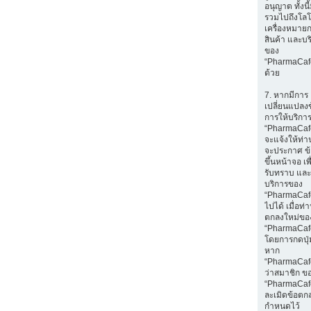
อนุญาต ทั้งนี
รวมไปถึงโลโ
เครื่องหมายก
สินค้า และบร
ของ
“PharmaCaf
ด้วย
7. หากมีการ
เปลี่ยนแปลง
การให้บริกา
“PharmaCaf
จะแจ้งให้ท่
จะประกาศ ข
ขึ้นหน้าจอ เพ
รับทราบ และ
บริการของ
“PharmaCafe
ไปได้ เมื่อท
ตกลงใหม่ขอ
“PharmaCaf
โดยการกดปุ่ม
หาก
“PharmaCaf
ว่าสมาชิก ข
“PharmaCaf
ละเมิดข้อตกล
กำหนดไว้