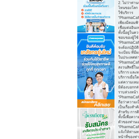
2. ไม่ว่าท่าน
ไหนของโลก 
ใช้บริการ
“PharmaCaf
เพียงมีคอมพิว
เชื่อมต่ออินเ
ทั้งนี้อยู่ในค
ชอบของผู้ใช้
“PharmaCafe
จะต้องปฏิบั
ระเบียบ ที่มี
ในประเทศต่
“PharmaCaf
สงวนสิทธิ์ใน
บริการ และห
บริการเมื่อใ
แต่ความเหม
มิต้องบอกกล
ราบล่วงหน้า
“PharmaCaf
ถือว่าความเป
เป็นเรื่องสำ
สำหรับ การติ
ทั้งนี้เพื่อคว
ตัวของท่านเ
“PharmaCaf
แจ้งให้ท่านท
หน้าที่ของท่