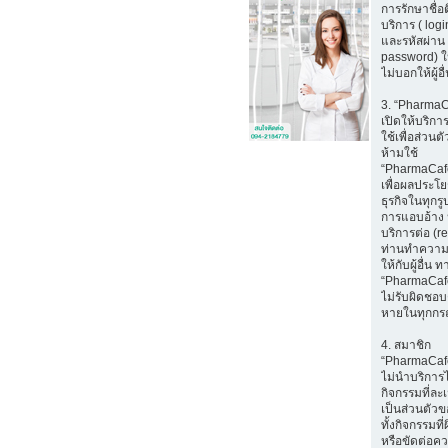
การรักษาชื่อ
บริการ ( log
และรหัสผ่าน 
password) ใ
ไม่บอกให้ผู้อ
3. “Pharma
เปิดให้บริก
ใช้เพื่อส่วนตั
ห้ามใช้
“PharmaCaf
เพื่อผลประโ
ธุรกิจในทุกรู
การแอบอ้าง 
บริการต่อ (r
ท่านทำความ
ให้กับผู้อื่น ท
“PharmaCaf
ไม่รับผิดชอบ
หายในทุกกร
4. สมาชิก
“PharmaCaf
ไม่นำบริการ
กิจกรรมที่ล
เป็นส่วนตัวขอ
ทั้งกิจกรรมท
หรือขัดต่อค