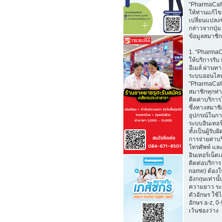
“PharmaCaf
ให้ท่านแก้ไ
เปลี่ยนแปลงข
กล่าวจากปุ่ม
ข้อมูลสมาชิก
1. “Pharma
ให้บริการรับ
อีเมล์ ผ่าน
ระบบออนไลน
“PharmaCafe
สมาชิกทุกท่
คิดค่าบริการใ
ซึ่งทางสมาช
อุปกรณ์ในกา
ระบบอินเทอร์
ทั้งเป็นผู้รั
การจ่ายค่าบ
โทรศัพท์ และ
อินเทอร์เน็ตเอ
ติดต่อบริการ 
name) ต้องใ
อังกฤษเท่านั้
ความยาว ระ
ตัวอักษร ใช้
อักษร a-z, 0-9
เว้นช่องว่าง