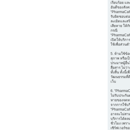
เรียบร้อย แล
อันดีของสัง
“PharmaCafe
รับผิดชอบต่อส
ละเมิดและส
เสียหาย ให้กับ
กรณี
“PharmaCaf
เปิดให้บริก
ใช้เพื่อส่วนตั
5. ห้ามใช้ข้อ
สุภาพ หรือเป
ประมาทผู้อื่
สื่อสาร ไม่ว
ทั้งสิ้น ทั้งนี้เ
วัฒนธรรมที่ด
เว็บ
6. “Pharma
ไม่รับประกัน
หายของจดหมา
จากการใช้บ
“PharmaCafe
อาจจะไม่สา
บริการได้ตล
ชั่วโมง เพราะ
เซิร์ฟเวอร์ขอ