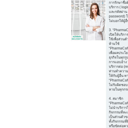
การรักษาชื่อ
บริการ ( log
และรหัสผ่าน 
password) ใ
ไม่บอกให้ผู้อ
3. “Pharma
เปิดให้บริก
ใช้เพื่อส่วนตั
ห้ามใช้
“PharmaCaf
เพื่อผลประโ
ธุรกิจในทุกรู
การแอบอ้าง 
บริการต่อ (r
ท่านทำความ
ให้กับผู้อื่น ท
“PharmaCaf
ไม่รับผิดชอบ
หายในทุกกร
4. สมาชิก
“PharmaCaf
ไม่นำบริการ
กิจกรรมที่ล
เป็นส่วนตัวขอ
ทั้งกิจกรรมท
หรือขัดต่อค