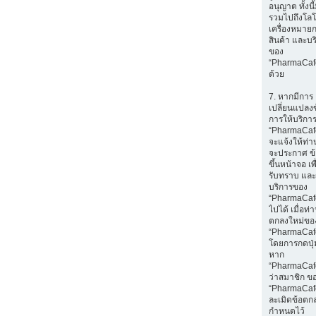
อนุญาต ทั้งนี
รวมไปถึงโลโ
เครื่องหมายก
สินค้า และบร
ของ
“PharmaCaf
ด้วย
7. หากมีการ
เปลี่ยนแปลง
การให้บริกา
“PharmaCaf
จะแจ้งให้ท่
จะประกาศ ข
ขึ้นหน้าจอ เพ
รับทราบ และ
บริการของ
“PharmaCafe
ไปได้ เมื่อท
ตกลงใหม่ขอ
“PharmaCaf
โดยการกดปุ่ม
หาก
“PharmaCaf
ว่าสมาชิก ข
“PharmaCaf
ละเมิดข้อตกล
กำหนดไว้