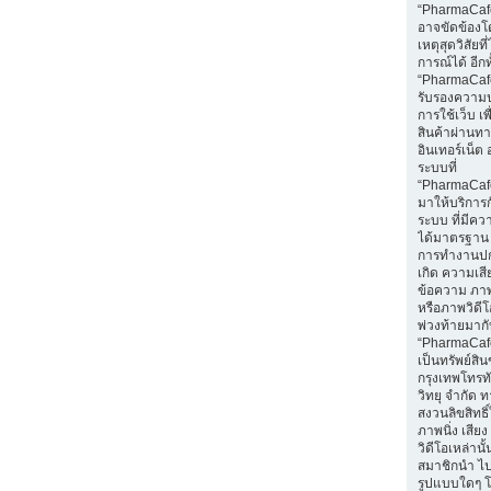
“PharmaCaf
อาจขัดข้องโ
เหตุสุดวิสัยท
การณ์ได้ อีกทั
“PharmaCafe
รับรองความ
การใช้เว็บ เพื่
สินค้าผ่านท
อินเทอร์เน็ต 
ระบบที่
“PharmaCaf
มาให้บริการก
ระบบ ที่มีค
ได้มาตรฐาน 
การทำงานปก
เกิด ความเส
ข้อความ ภาพน
หรือภาพวิดีโอ
พ่วงท้ายมา
“PharmaCaf
เป็นทรัพย์สิ
กรุงเทพโทรท
วิทยุ จำกัด 
สงวนลิขสิทธ
ภาพนิ่ง เสีย
วิดีโอเหล่านั้
สมาชิกนำ ไ
รูปแบบใดๆ โ