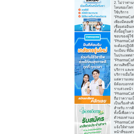
2. ไม่ว่าท่าน
ไหนของโลก 
ใช้บริการ
“PharmaCaf
เพียงมีคอมพิว
เชื่อมต่ออินเ
ทั้งนี้อยู่ในค
ชอบของผู้ใช้
“PharmaCafe
จะต้องปฏิบั
ระเบียบ ที่มี
ในประเทศต่
“PharmaCaf
สงวนสิทธิ์ใน
บริการ และห
บริการเมื่อใ
แต่ความเหม
มิต้องบอกกล
ราบล่วงหน้า
“PharmaCaf
ถือว่าความเป
เป็นเรื่องสำ
สำหรับ การติ
ทั้งนี้เพื่อคว
ตัวของท่านเ
“PharmaCaf
แจ้งให้ท่านท
หน้าที่ของท่