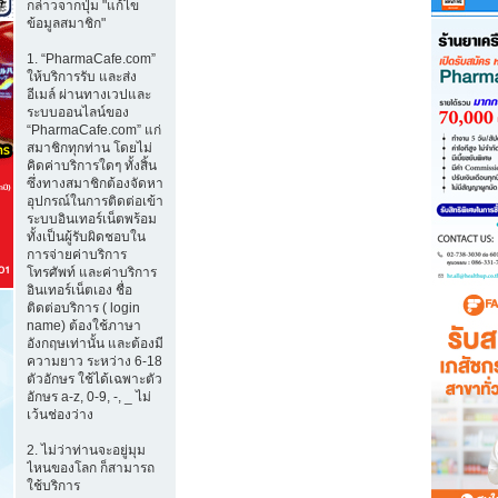
กล่าวจากปุ่ม "แก้ไข
ข้อมูลสมาชิก"
1. “PharmaCafe.com”
ให้บริการรับ และส่ง
อีเมล์ ผ่านทางเวปและ
ระบบออนไลน์ของ
“PharmaCafe.com” แก่
สมาชิกทุกท่าน โดยไม่
คิดค่าบริการใดๆ ทั้งสิ้น
ซึ่งทางสมาชิกต้องจัดหา
อุปกรณ์ในการติดต่อเข้า
ระบบอินเทอร์เน็ตพร้อม
ทั้งเป็นผู้รับผิดชอบใน
การจ่ายค่าบริการ
โทรศัพท์ และค่าบริการ
อินเทอร์เน็ตเอง ชื่อ
ติดต่อบริการ ( login
name) ต้องใช้ภาษา
อังกฤษเท่านั้น และต้องมี
ความยาว ระหว่าง 6-18
ตัวอักษร ใช้ได้เฉพาะตัว
อักษร a-z, 0-9, -, _ ไม่
เว้นช่องว่าง
2. ไม่ว่าท่านจะอยู่มุม
ไหนของโลก ก็สามารถ
ใช้บริการ