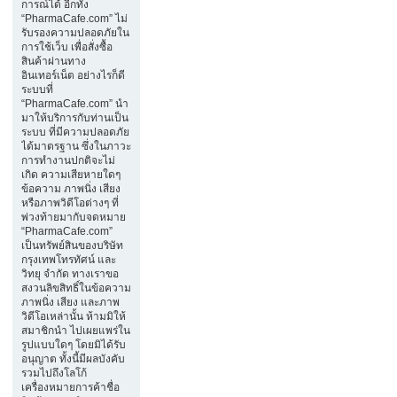
การณ์ได้ อีกทั้ง
“PharmaCafe.com” ไม่
รับรองความปลอดภัยใน
การใช้เว็บ เพื่อสั่งซื้อ
สินค้าผ่านทาง
อินเทอร์เน็ต อย่างไรก็ดี
ระบบที่
“PharmaCafe.com” นำ
มาให้บริการกับท่านเป็น
ระบบ ที่มีความปลอดภัย
ได้มาตรฐาน ซึ่งในภาวะ
การทำงานปกติจะไม่
เกิด ความเสียหายใดๆ
ข้อความ ภาพนิ่ง เสียง
หรือภาพวิดีโอต่างๆ ที่
พ่วงท้ายมากับจดหมาย
“PharmaCafe.com”
เป็นทรัพย์สินของบริษัท
กรุงเทพโทรทัศน์ และ
วิทยุ จำกัด ทางเราขอ
สงวนลิขสิทธิ์ในข้อความ
ภาพนิ่ง เสียง และภาพ
วิดีโอเหล่านั้น ห้ามมิให้
สมาชิกนำ ไปเผยแพร่ใน
รูปแบบใดๆ โดยมิได้รับ
อนุญาต ทั้งนี้มีผลบังคับ
รวมไปถึงโลโก้
เครื่องหมายการค้าชื่อ