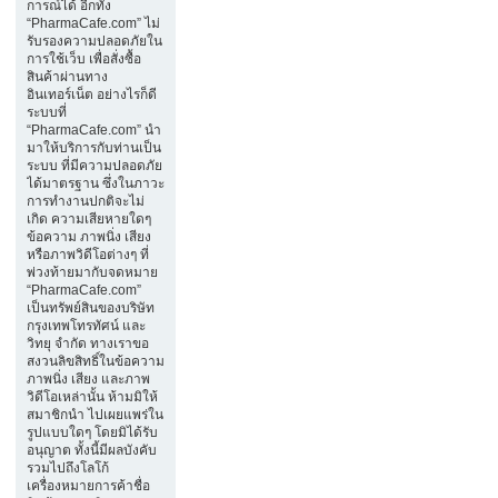
การณ์ได้ อีกทั้ง
“PharmaCafe.com” ไม่
รับรองความปลอดภัยใน
การใช้เว็บ เพื่อสั่งซื้อ
สินค้าผ่านทาง
อินเทอร์เน็ต อย่างไรก็ดี
ระบบที่
“PharmaCafe.com” นำ
มาให้บริการกับท่านเป็น
ระบบ ที่มีความปลอดภัย
ได้มาตรฐาน ซึ่งในภาวะ
การทำงานปกติจะไม่
เกิด ความเสียหายใดๆ
ข้อความ ภาพนิ่ง เสียง
หรือภาพวิดีโอต่างๆ ที่
พ่วงท้ายมากับจดหมาย
“PharmaCafe.com”
เป็นทรัพย์สินของบริษัท
กรุงเทพโทรทัศน์ และ
วิทยุ จำกัด ทางเราขอ
สงวนลิขสิทธิ์ในข้อความ
ภาพนิ่ง เสียง และภาพ
วิดีโอเหล่านั้น ห้ามมิให้
สมาชิกนำ ไปเผยแพร่ใน
รูปแบบใดๆ โดยมิได้รับ
อนุญาต ทั้งนี้มีผลบังคับ
รวมไปถึงโลโก้
เครื่องหมายการค้าชื่อ