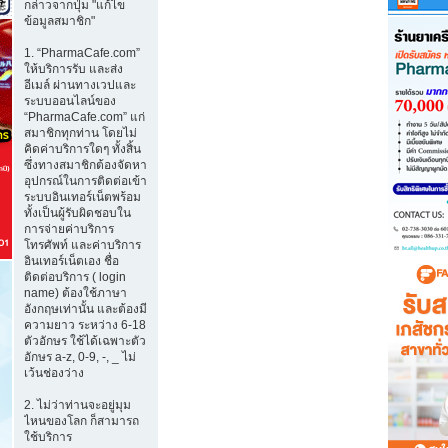
กล่าวจากปุ่ม "แก้ไข
ข้อมูลสมาชิก"
1. “PharmaCafe.com”
ให้บริการรับ และส่ง
อีเมล์ ผ่านทางเวปและ
ระบบออนไลน์ของ
“PharmaCafe.com” แก่
สมาชิกทุกท่าน โดยไม่
คิดค่าบริการใดๆ ทั้งสิ้น
ซึ่งทางสมาชิกต้องจัดหา
อุปกรณ์ในการติดต่อเข้า
ระบบอินเทอร์เน็ตพร้อม
ทั้งเป็นผู้รับผิดชอบใน
การจ่ายค่าบริการ
โทรศัพท์ และค่าบริการ
อินเทอร์เน็ตเอง ชื่อ
ติดต่อบริการ ( login
name) ต้องใช้ภาษา
อังกฤษเท่านั้น และต้องมี
ความยาว ระหว่าง 6-18
ตัวอักษร ใช้ได้เฉพาะตัว
อักษร a-z, 0-9, -, _ ไม่
เว้นช่องว่าง
2. ไม่ว่าท่านจะอยู่มุม
ไหนของโลก ก็สามารถ
ใช้บริการ