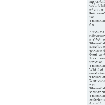
อนุญาต ทั้งนี
รวมไปถึงโลโ
เครื่องหมายก
สินค้า และบร
ของ
“PharmaCaf
ด้วย
7. หากมีการ
เปลี่ยนแปลง
การให้บริกา
“PharmaCaf
จะแจ้งให้ท่
จะประกาศ ข
ขึ้นหน้าจอ เพ
รับทราบ และ
บริการของ
“PharmaCafe
ไปได้ เมื่อท
ตกลงใหม่ขอ
“PharmaCaf
โดยการกดปุ่ม
หาก
“PharmaCaf
ว่าสมาชิก ข
“PharmaCaf
ละเมิดข้อตกล
กำหนดไว้