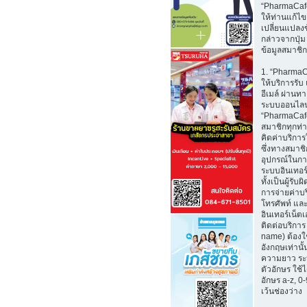
“PharmaCaf
ให้ท่านแก้ไ
เปลี่ยนแปลงข
กล่าวจากปุ่ม
ข้อมูลสมาชิก
1. “Pharma
ให้บริการรับ
อีเมล์ ผ่าน
ระบบออนไลน
“PharmaCafe
สมาชิกทุกท่
คิดค่าบริการใ
ซึ่งทางสมาช
อุปกรณ์ในกา
ระบบอินเทอร์
ทั้งเป็นผู้รั
การจ่ายค่าบ
โทรศัพท์ และ
อินเทอร์เน็ตเอ
ติดต่อบริการ 
name) ต้องใ
อังกฤษเท่านั้
ความยาว ระ
ตัวอักษร ใช้
อักษร a-z, 0-9
เว้นช่องว่าง