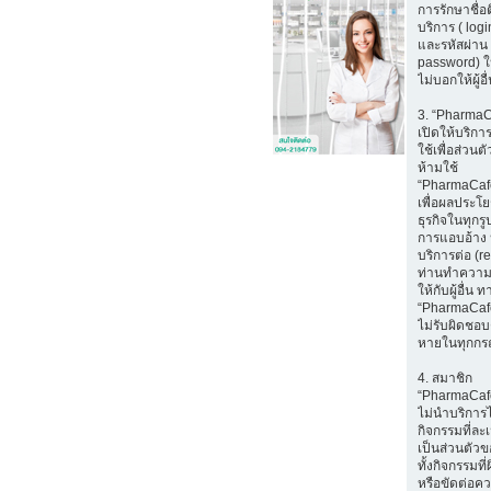
การรักษาชื่อ
บริการ ( log
และรหัสผ่าน 
password) ใ
ไม่บอกให้ผู้อ
3. “Pharma
เปิดให้บริก
ใช้เพื่อส่วนตั
ห้ามใช้
“PharmaCaf
เพื่อผลประโ
ธุรกิจในทุกรู
การแอบอ้าง 
บริการต่อ (r
ท่านทำความ
ให้กับผู้อื่น ท
“PharmaCaf
ไม่รับผิดชอบ
หายในทุกกร
4. สมาชิก
“PharmaCaf
ไม่นำบริการ
กิจกรรมที่ล
เป็นส่วนตัวขอ
ทั้งกิจกรรมท
หรือขัดต่อค