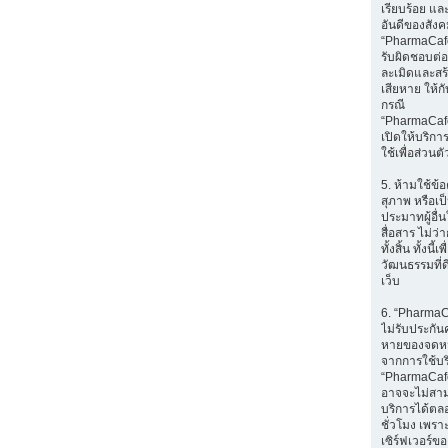
เรียบร้อย แล
อันดีของสัง
“PharmaCafe
รับผิดชอบต่อส
ละเมิดและส
เสียหาย ให้กับ
กรณี
“PharmaCaf
เปิดให้บริก
ใช้เพื่อส่วนตั
5. ห้ามใช้ข้อ
สุภาพ หรือเป
ประมาทผู้อื่
สื่อสาร ไม่ว
ทั้งสิ้น ทั้งนี้เ
วัฒนธรรมที่ด
เว็บ
6. “Pharma
ไม่รับประกัน
หายของจดหมา
จากการใช้บ
“PharmaCafe
อาจจะไม่สา
บริการได้ตล
ชั่วโมง เพราะ
เซิร์ฟเวอร์ขอ