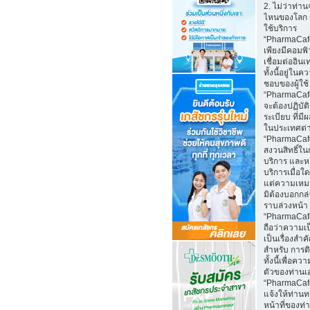
2. ไม่ว่าท่าน
ไหนของโลก 
ใช้บริการ
“PharmaCaf
เพียงมีคอมพิว
เชื่อมต่ออินเ
ทั้งนี้อยู่ในค
ชอบของผู้ใช้
“PharmaCafe
จะต้องปฏิบั
ระเบียบ ที่มี
ในประเทศต่
“PharmaCaf
สงวนสิทธิ์ใน
บริการ และห
บริการเมื่อใ
แต่ความเหม
มิต้องบอกกล
ราบล่วงหน้า
“PharmaCaf
ถือว่าความเป
เป็นเรื่องสำ
สำหรับ การติ
ทั้งนี้เพื่อคว
ตัวของท่านเ
“PharmaCaf
แจ้งให้ท่านท
หน้าที่ของท่