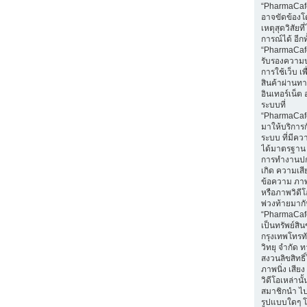
“PharmaCaf
อาจขัดข้องโ
เหตุสุดวิสัยท
การณ์ได้ อีกทั
“PharmaCafe
รับรองความ
การใช้เว็บ เพื่
สินค้าผ่านท
อินเทอร์เน็ต 
ระบบที่
“PharmaCaf
มาให้บริการก
ระบบ ที่มีค
ได้มาตรฐาน 
การทำงานปก
เกิด ความเส
ข้อความ ภาพน
หรือภาพวิดีโอ
พ่วงท้ายมา
“PharmaCaf
เป็นทรัพย์สิ
กรุงเทพโทรท
วิทยุ จำกัด 
สงวนลิขสิทธ
ภาพนิ่ง เสีย
วิดีโอเหล่านั้
สมาชิกนำ ไ
รูปแบบใดๆ โ