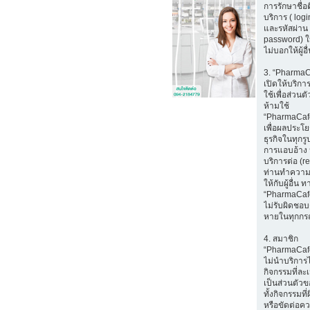
การรักษาชื่อ
บริการ ( log
และรหัสผ่าน 
password) ใ
ไม่บอกให้ผู้อ
3. “Pharma
เปิดให้บริก
ใช้เพื่อส่วนตั
ห้ามใช้
“PharmaCaf
เพื่อผลประโ
ธุรกิจในทุกรู
การแอบอ้าง 
บริการต่อ (r
ท่านทำความ
ให้กับผู้อื่น ท
“PharmaCaf
ไม่รับผิดชอบ
หายในทุกกร
4. สมาชิก
“PharmaCaf
ไม่นำบริการ
กิจกรรมที่ล
เป็นส่วนตัวขอ
ทั้งกิจกรรมท
หรือขัดต่อค