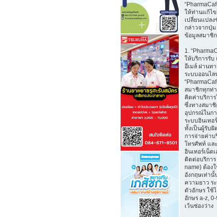
“PharmaCaf
ให้ท่านแก้ไ
เปลี่ยนแปลงข
กล่าวจากปุ่ม
ข้อมูลสมาชิก
1. “Pharma
ให้บริการรับ
อีเมล์ ผ่าน
ระบบออนไลน
“PharmaCafe
สมาชิกทุกท่
คิดค่าบริการใ
ซึ่งทางสมาช
อุปกรณ์ในกา
ระบบอินเทอร์
ทั้งเป็นผู้รั
การจ่ายค่าบ
โทรศัพท์ และ
อินเทอร์เน็ตเอ
ติดต่อบริการ 
name) ต้องใ
อังกฤษเท่านั้
ความยาว ระ
ตัวอักษร ใช้
อักษร a-z, 0-9
เว้นช่องว่าง