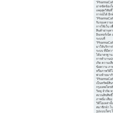
“PharmaCaf
อาจขัดข้องโ
เหตุสุดวิสัยท
การณ์ได้ อีกทั
“PharmaCafe
รับรองความ
การใช้เว็บ เพื่
สินค้าผ่านท
อินเทอร์เน็ต 
ระบบที่
“PharmaCaf
มาให้บริการก
ระบบ ที่มีค
ได้มาตรฐาน 
การทำงานปก
เกิด ความเส
ข้อความ ภาพน
หรือภาพวิดีโอ
พ่วงท้ายมา
“PharmaCaf
เป็นทรัพย์สิ
กรุงเทพโทรท
วิทยุ จำกัด 
สงวนลิขสิทธ
ภาพนิ่ง เสีย
วิดีโอเหล่านั้
สมาชิกนำ ไ
รูปแบบใดๆ โ