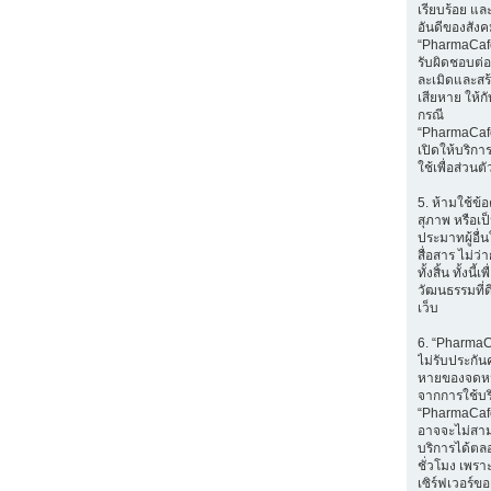
เรียบร้อย แล
อันดีของสัง
“PharmaCafe
รับผิดชอบต่อส
ละเมิดและส
เสียหาย ให้กับ
กรณี
“PharmaCaf
เปิดให้บริก
ใช้เพื่อส่วนตั
5. ห้ามใช้ข้อ
สุภาพ หรือเป
ประมาทผู้อื่
สื่อสาร ไม่ว
ทั้งสิ้น ทั้งนี้เ
วัฒนธรรมที่ด
เว็บ
6. “Pharma
ไม่รับประกัน
หายของจดหมา
จากการใช้บ
“PharmaCafe
อาจจะไม่สา
บริการได้ตล
ชั่วโมง เพราะ
เซิร์ฟเวอร์ขอ