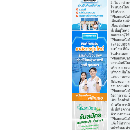
2. ไม่ว่าท่าน
ไหนของโลก 
ใช้บริการ
“PharmaCaf
เพียงมีคอมพิว
เชื่อมต่ออินเ
ทั้งนี้อยู่ในค
ชอบของผู้ใช้
“PharmaCafe
จะต้องปฏิบั
ระเบียบ ที่มี
ในประเทศต่
“PharmaCaf
สงวนสิทธิ์ใน
บริการ และห
บริการเมื่อใ
แต่ความเหม
มิต้องบอกกล
ราบล่วงหน้า
“PharmaCaf
ถือว่าความเป
เป็นเรื่องสำ
สำหรับ การติ
ทั้งนี้เพื่อคว
ตัวของท่านเ
“PharmaCaf
แจ้งให้ท่านท
หน้าที่ของท่