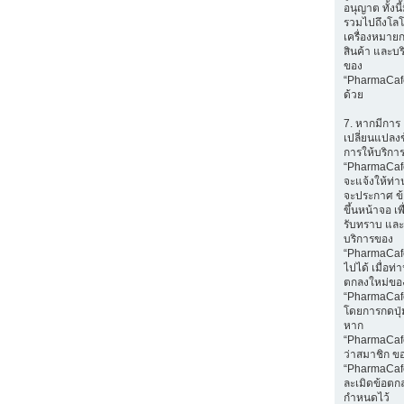
อนุญาต ทั้งนี
รวมไปถึงโลโ
เครื่องหมายก
สินค้า และบร
ของ
“PharmaCaf
ด้วย
7. หากมีการ
เปลี่ยนแปลง
การให้บริกา
“PharmaCaf
จะแจ้งให้ท่
จะประกาศ ข
ขึ้นหน้าจอ เพ
รับทราบ และ
บริการของ
“PharmaCafe
ไปได้ เมื่อท
ตกลงใหม่ขอ
“PharmaCaf
โดยการกดปุ่ม
หาก
“PharmaCaf
ว่าสมาชิก ข
“PharmaCaf
ละเมิดข้อตกล
กำหนดไว้