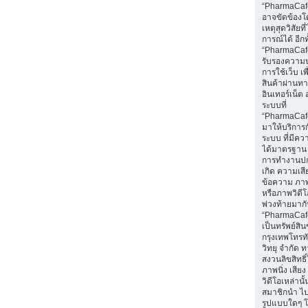
“PharmaCaf
อาจขัดข้องโ
เหตุสุดวิสัยท
การณ์ได้ อีกทั
“PharmaCafe
รับรองความ
การใช้เว็บ เพื่
สินค้าผ่านท
อินเทอร์เน็ต 
ระบบที่
“PharmaCaf
มาให้บริการก
ระบบ ที่มีค
ได้มาตรฐาน 
การทำงานปก
เกิด ความเส
ข้อความ ภาพน
หรือภาพวิดีโอ
พ่วงท้ายมา
“PharmaCaf
เป็นทรัพย์สิ
กรุงเทพโทรท
วิทยุ จำกัด 
สงวนลิขสิทธ
ภาพนิ่ง เสีย
วิดีโอเหล่านั้
สมาชิกนำ ไ
รูปแบบใดๆ โ