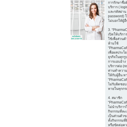
การรักษาชื่อ
บริการ ( log
และรหัสผ่าน 
password) ใ
ไม่บอกให้ผู้อ
3. “Pharma
เปิดให้บริก
ใช้เพื่อส่วนตั
ห้ามใช้
“PharmaCaf
เพื่อผลประโ
ธุรกิจในทุกรู
การแอบอ้าง 
บริการต่อ (r
ท่านทำความ
ให้กับผู้อื่น ท
“PharmaCaf
ไม่รับผิดชอบ
หายในทุกกร
4. สมาชิก
“PharmaCaf
ไม่นำบริการ
กิจกรรมที่ล
เป็นส่วนตัวขอ
ทั้งกิจกรรมท
หรือขัดต่อค