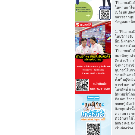
“PharmaCaf
ให้ท่านแก้ไ
เปลี่ยนแปลงข
กล่าวจากปุ่ม
ข้อมูลสมาชิก
1. “Pharma
ให้บริการรับ
อีเมล์ ผ่าน
ระบบออนไลน
“PharmaCafe
สมาชิกทุกท่
คิดค่าบริการใ
ซึ่งทางสมาช
อุปกรณ์ในกา
ระบบอินเทอร์
ทั้งเป็นผู้รั
การจ่ายค่าบ
โทรศัพท์ และ
อินเทอร์เน็ตเอ
ติดต่อบริการ 
name) ต้องใ
อังกฤษเท่านั้
ความยาว ระ
ตัวอักษร ใช้
อักษร a-z, 0-9
เว้นช่องว่าง