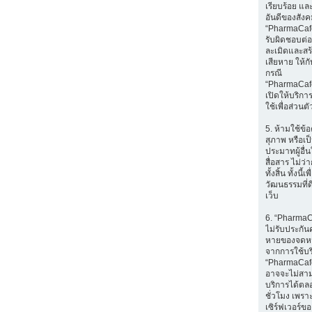
เรียบร้อย แล
อันดีของสัง
“PharmaCafe
รับผิดชอบต่อส
ละเมิดและส
เสียหาย ให้กับ
กรณี
“PharmaCaf
เปิดให้บริก
ใช้เพื่อส่วนตั
5. ห้ามใช้ข้อ
สุภาพ หรือเป
ประมาทผู้อื่
สื่อสาร ไม่ว
ทั้งสิ้น ทั้งนี้เ
วัฒนธรรมที่ด
เว็บ
6. “Pharma
ไม่รับประกัน
หายของจดหมา
จากการใช้บ
“PharmaCafe
อาจจะไม่สา
บริการได้ตล
ชั่วโมง เพราะ
เซิร์ฟเวอร์ขอ