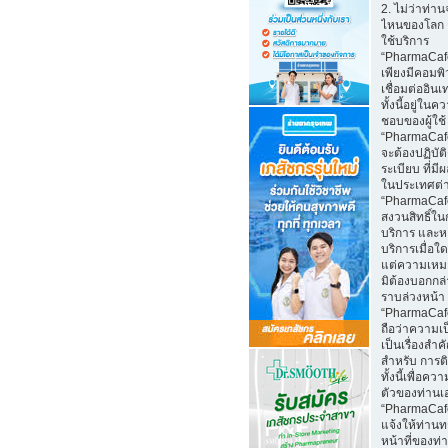
2. ไม่ว่าท่าน
ไหนของโลก 
ใช้บริการ
“PharmaCaf
เพียงมีคอมพิว
เชื่อมต่ออินเ
ทั้งนี้อยู่ในค
ชอบของผู้ใช้
“PharmaCafe
จะต้องปฏิบั
ระเบียบ ที่มี
ในประเทศต่
“PharmaCaf
สงวนสิทธิ์ใน
บริการ และห
บริการเมื่อใ
แต่ความเหม
มิต้องบอกกล
ราบล่วงหน้า
“PharmaCaf
ถือว่าความเป
เป็นเรื่องสำ
สำหรับ การติ
ทั้งนี้เพื่อคว
ตัวของท่านเ
“PharmaCaf
แจ้งให้ท่านท
หน้าที่ของท่