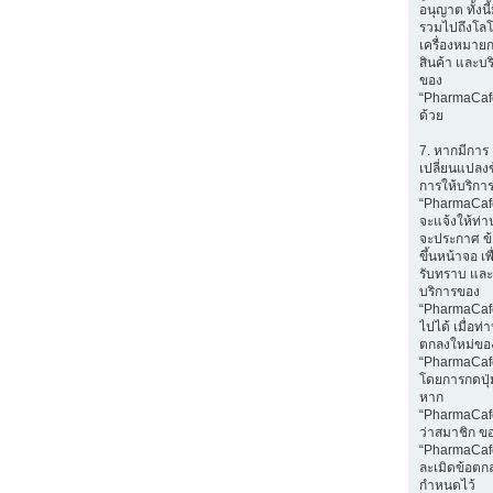
อนุญาต ทั้งนี
รวมไปถึงโลโ
เครื่องหมายก
สินค้า และบร
ของ
“PharmaCaf
ด้วย
7. หากมีการ
เปลี่ยนแปลง
การให้บริกา
“PharmaCaf
จะแจ้งให้ท่
จะประกาศ ข
ขึ้นหน้าจอ เพ
รับทราบ และ
บริการของ
“PharmaCafe
ไปได้ เมื่อท
ตกลงใหม่ขอ
“PharmaCaf
โดยการกดปุ่ม
หาก
“PharmaCaf
ว่าสมาชิก ข
“PharmaCaf
ละเมิดข้อตกล
กำหนดไว้