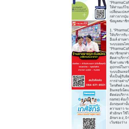
“PharmaCaf
ให้ท่านแก้ไ
เปลี่ยนแปลงข
กล่าวจากปุ่ม
ข้อมูลสมาชิก
1. “Pharma
ให้บริการรับ
อีเมล์ ผ่าน
ระบบออนไลน
“PharmaCafe
สมาชิกทุกท่
คิดค่าบริการใ
ซึ่งทางสมาช
อุปกรณ์ในกา
ระบบอินเทอร์
ทั้งเป็นผู้รั
การจ่ายค่าบ
โทรศัพท์ และ
อินเทอร์เน็ตเอ
ติดต่อบริการ 
name) ต้องใ
อังกฤษเท่านั้
ความยาว ระ
ตัวอักษร ใช้
อักษร a-z, 0-9
เว้นช่องว่าง