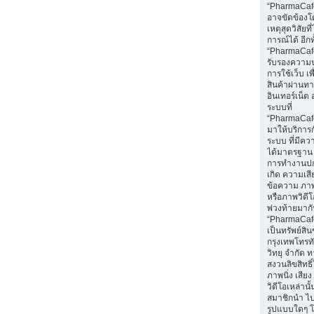
“PharmaCaf
อาจขัดข้องโ
เหตุสุดวิสัยท
การณ์ได้ อีกทั
“PharmaCafe
รับรองความ
การใช้เว็บ เพื่
สินค้าผ่านท
อินเทอร์เน็ต 
ระบบที่
“PharmaCaf
มาให้บริการก
ระบบ ที่มีค
ได้มาตรฐาน 
การทำงานปก
เกิด ความเส
ข้อความ ภาพน
หรือภาพวิดีโอ
พ่วงท้ายมา
“PharmaCaf
เป็นทรัพย์สิ
กรุงเทพโทรท
วิทยุ จำกัด 
สงวนลิขสิทธ
ภาพนิ่ง เสีย
วิดีโอเหล่านั้
สมาชิกนำ ไ
รูปแบบใดๆ โ