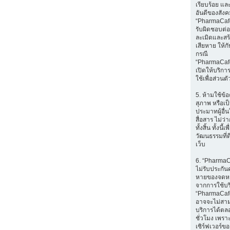
เรียบร้อย แล
อันดีของสัง
“PharmaCafe
รับผิดชอบต่อส
ละเมิดและส
เสียหาย ให้กับ
กรณี
“PharmaCaf
เปิดให้บริก
ใช้เพื่อส่วนตั
5. ห้ามใช้ข้อ
สุภาพ หรือเป
ประมาทผู้อื่
สื่อสาร ไม่ว
ทั้งสิ้น ทั้งนี้เ
วัฒนธรรมที่ด
เว็บ
6. “Pharma
ไม่รับประกัน
หายของจดหมา
จากการใช้บ
“PharmaCafe
อาจจะไม่สา
บริการได้ตล
ชั่วโมง เพราะ
เซิร์ฟเวอร์ขอ