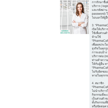
การรักษาชื่อ
บริการ ( log
และรหัสผ่าน 
password) ใ
ไม่บอกให้ผู้อ
3. “Pharma
เปิดให้บริก
ใช้เพื่อส่วนตั
ห้ามใช้
“PharmaCaf
เพื่อผลประโ
ธุรกิจในทุกรู
การแอบอ้าง 
บริการต่อ (r
ท่านทำความ
ให้กับผู้อื่น ท
“PharmaCaf
ไม่รับผิดชอบ
หายในทุกกร
4. สมาชิก
“PharmaCaf
ไม่นำบริการ
กิจกรรมที่ล
เป็นส่วนตัวขอ
ทั้งกิจกรรมท
หรือขัดต่อค