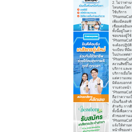
2. ไม่ว่าท่าน
ไหนของโลก 
ใช้บริการ
“PharmaCaf
เพียงมีคอมพิว
เชื่อมต่ออินเ
ทั้งนี้อยู่ในค
ชอบของผู้ใช้
“PharmaCafe
จะต้องปฏิบั
ระเบียบ ที่มี
ในประเทศต่
“PharmaCaf
สงวนสิทธิ์ใน
บริการ และห
บริการเมื่อใ
แต่ความเหม
มิต้องบอกกล
ราบล่วงหน้า
“PharmaCaf
ถือว่าความเป
เป็นเรื่องสำ
สำหรับ การติ
ทั้งนี้เพื่อคว
ตัวของท่านเ
“PharmaCaf
แจ้งให้ท่านท
หน้าที่ของท่