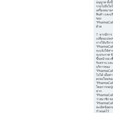
อนุญาต ทั้งนี
รวมไปถึงโลโ
เครื่องหมายก
สินค้า และบร
ของ
“PharmaCaf
ด้วย
7. หากมีการ
เปลี่ยนแปลง
การให้บริกา
“PharmaCaf
จะแจ้งให้ท่
จะประกาศ ข
ขึ้นหน้าจอ เพ
รับทราบ และ
บริการของ
“PharmaCafe
ไปได้ เมื่อท
ตกลงใหม่ขอ
“PharmaCaf
โดยการกดปุ่ม
หาก
“PharmaCaf
ว่าสมาชิก ข
“PharmaCaf
ละเมิดข้อตกล
กำหนดไว้