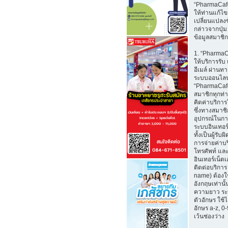
“PharmaCaf
ให้ท่านแก้ไ
เปลี่ยนแปลงข
กล่าวจากปุ่ม
ข้อมูลสมาชิก
1. “Pharma
ให้บริการรับ
อีเมล์ ผ่าน
ระบบออนไลน
“PharmaCafe
สมาชิกทุกท่
คิดค่าบริการใ
ซึ่งทางสมาช
อุปกรณ์ในกา
ระบบอินเทอร์
ทั้งเป็นผู้รั
การจ่ายค่าบ
โทรศัพท์ และ
อินเทอร์เน็ตเอ
ติดต่อบริการ 
name) ต้องใ
อังกฤษเท่านั้
ความยาว ระ
ตัวอักษร ใช้
อักษร a-z, 0-9
เว้นช่องว่าง