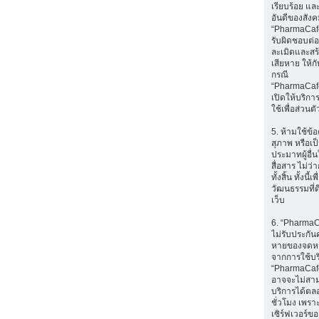
เรียบร้อย แล
อันดีของสัง
“PharmaCafe
รับผิดชอบต่อส
ละเมิดและส
เสียหาย ให้กับ
กรณี
“PharmaCaf
เปิดให้บริก
ใช้เพื่อส่วนตั
5. ห้ามใช้ข้อ
สุภาพ หรือเป
ประมาทผู้อื่
สื่อสาร ไม่ว
ทั้งสิ้น ทั้งนี้เ
วัฒนธรรมที่ด
เว็บ
6. “Pharma
ไม่รับประกัน
หายของจดหมา
จากการใช้บ
“PharmaCafe
อาจจะไม่สา
บริการได้ตล
ชั่วโมง เพราะ
เซิร์ฟเวอร์ขอ