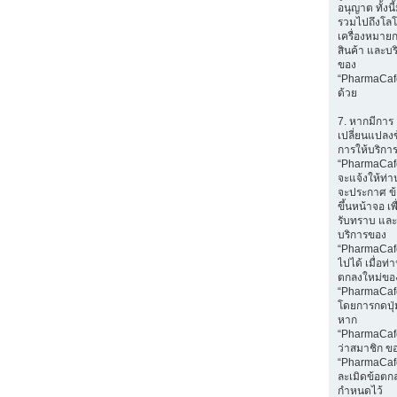
อนุญาต ทั้งนี
รวมไปถึงโลโ
เครื่องหมายก
สินค้า และบร
ของ
“PharmaCaf
ด้วย
7. หากมีการ
เปลี่ยนแปลง
การให้บริกา
“PharmaCaf
จะแจ้งให้ท่
จะประกาศ ข
ขึ้นหน้าจอ เพ
รับทราบ และ
บริการของ
“PharmaCafe
ไปได้ เมื่อท
ตกลงใหม่ขอ
“PharmaCaf
โดยการกดปุ่ม
หาก
“PharmaCaf
ว่าสมาชิก ข
“PharmaCaf
ละเมิดข้อตกล
กำหนดไว้