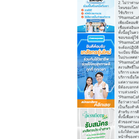
2. ไม่ว่าท่าน
ไหนของโลก 
ใช้บริการ
“PharmaCaf
เพียงมีคอมพิว
เชื่อมต่ออินเ
ทั้งนี้อยู่ในค
ชอบของผู้ใช้
“PharmaCafe
จะต้องปฏิบั
ระเบียบ ที่มี
ในประเทศต่
“PharmaCaf
สงวนสิทธิ์ใน
บริการ และห
บริการเมื่อใ
แต่ความเหม
มิต้องบอกกล
ราบล่วงหน้า
“PharmaCaf
ถือว่าความเป
เป็นเรื่องสำ
สำหรับ การติ
ทั้งนี้เพื่อคว
ตัวของท่านเ
“PharmaCaf
แจ้งให้ท่านท
หน้าที่ของท่