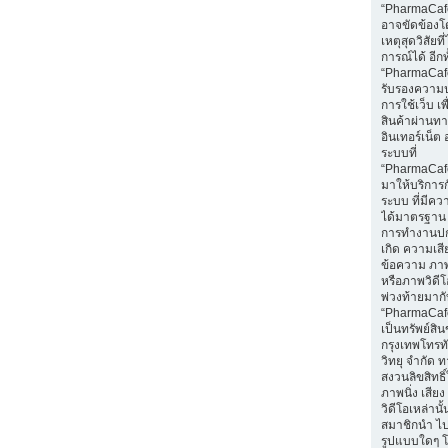
“PharmaCaf
อาจขัดข้องโ
เหตุสุดวิสัยท
การณ์ได้ อีกทั
“PharmaCafe
รับรองความ
การใช้เว็บ เพื่
สินค้าผ่านท
อินเทอร์เน็ต 
ระบบที่
“PharmaCaf
มาให้บริการก
ระบบ ที่มีค
ได้มาตรฐาน 
การทำงานปก
เกิด ความเส
ข้อความ ภาพน
หรือภาพวิดีโอ
พ่วงท้ายมา
“PharmaCaf
เป็นทรัพย์สิ
กรุงเทพโทรท
วิทยุ จำกัด 
สงวนลิขสิทธ
ภาพนิ่ง เสีย
วิดีโอเหล่านั้
สมาชิกนำ ไ
รูปแบบใดๆ โ