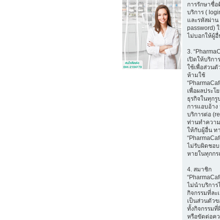
การรักษาชื่อ
บริการ ( log
และรหัสผ่าน 
password) ใ
ไม่บอกให้ผู้อ
3. “Pharma
เปิดให้บริก
ใช้เพื่อส่วนตั
ห้ามใช้
“PharmaCaf
เพื่อผลประโ
ธุรกิจในทุกรู
การแอบอ้าง 
บริการต่อ (r
ท่านทำความ
ให้กับผู้อื่น ท
“PharmaCaf
ไม่รับผิดชอบ
หายในทุกกร
4. สมาชิก
“PharmaCaf
ไม่นำบริการ
กิจกรรมที่ล
เป็นส่วนตัวขอ
ทั้งกิจกรรมท
หรือขัดต่อค