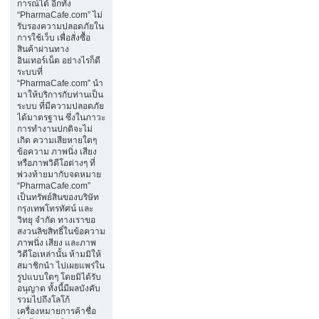
การณ์ได้ อีกทั้ง
“PharmaCafe.com” ไม่
รับรองความปลอดภัยใน
การใช้เว็บ เพื่อสั่งซื้อ
สินค้าผ่านทาง
อินเทอร์เน็ต อย่างไรก็ดี
ระบบที่
“PharmaCafe.com” นำ
มาให้บริการกับท่านเป็น
ระบบ ที่มีความปลอดภัย
ได้มาตรฐาน ซึ่งในภาวะ
การทำงานปกติจะไม่
เกิด ความเสียหายใดๆ
ข้อความ ภาพนิ่ง เสียง
หรือภาพวิดีโอต่างๆ ที่
พ่วงท้ายมากับจดหมาย
“PharmaCafe.com”
เป็นทรัพย์สินของบริษัท
กรุงเทพโทรทัศน์ และ
วิทยุ จำกัด ทางเราขอ
สงวนลิขสิทธิ์ในข้อความ
ภาพนิ่ง เสียง และภาพ
วิดีโอเหล่านั้น ห้ามมิให้
สมาชิกนำ ไปเผยแพร่ใน
รูปแบบใดๆ โดยมิได้รับ
อนุญาต ทั้งนี้มีผลบังคับ
รวมไปถึงโลโก้
เครื่องหมายการค้าชื่อ