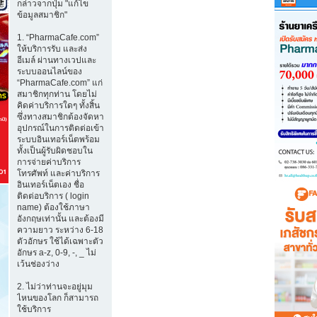
กล่าวจากปุ่ม "แก้ไข
ข้อมูลสมาชิก"
1. “PharmaCafe.com”
ให้บริการรับ และส่ง
อีเมล์ ผ่านทางเวปและ
ระบบออนไลน์ของ
“PharmaCafe.com” แก่
สมาชิกทุกท่าน โดยไม่
คิดค่าบริการใดๆ ทั้งสิ้น
ซึ่งทางสมาชิกต้องจัดหา
อุปกรณ์ในการติดต่อเข้า
ระบบอินเทอร์เน็ตพร้อม
ทั้งเป็นผู้รับผิดชอบใน
การจ่ายค่าบริการ
โทรศัพท์ และค่าบริการ
อินเทอร์เน็ตเอง ชื่อ
ติดต่อบริการ ( login
name) ต้องใช้ภาษา
อังกฤษเท่านั้น และต้องมี
ความยาว ระหว่าง 6-18
ตัวอักษร ใช้ได้เฉพาะตัว
อักษร a-z, 0-9, -, _ ไม่
เว้นช่องว่าง
2. ไม่ว่าท่านจะอยู่มุม
ไหนของโลก ก็สามารถ
ใช้บริการ