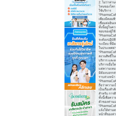
2. ไม่ว่าท่าน
ไหนของโลก 
ใช้บริการ
“PharmaCaf
เพียงมีคอมพิว
เชื่อมต่ออินเ
ทั้งนี้อยู่ในค
ชอบของผู้ใช้
“PharmaCafe
จะต้องปฏิบั
ระเบียบ ที่มี
ในประเทศต่
“PharmaCaf
สงวนสิทธิ์ใน
บริการ และห
บริการเมื่อใ
แต่ความเหม
มิต้องบอกกล
ราบล่วงหน้า
“PharmaCaf
ถือว่าความเป
เป็นเรื่องสำ
สำหรับ การติ
ทั้งนี้เพื่อคว
ตัวของท่านเ
“PharmaCaf
แจ้งให้ท่านท
หน้าที่ของท่