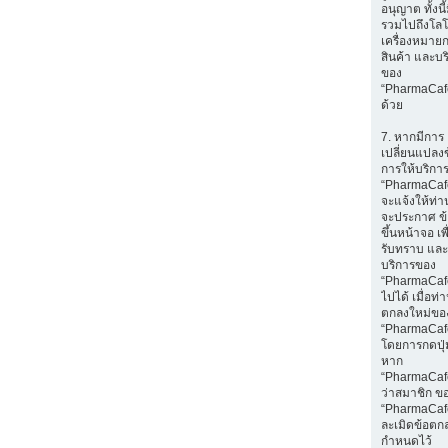
อนุญาต ทั้งนี
รวมไปถึงโลโ
เครื่องหมายก
สินค้า และบร
ของ
“PharmaCaf
ด้วย
7. หากมีการ
เปลี่ยนแปลง
การให้บริกา
“PharmaCaf
จะแจ้งให้ท่
จะประกาศ ข
ขึ้นหน้าจอ เพ
รับทราบ และ
บริการของ
“PharmaCafe
ไปได้ เมื่อท
ตกลงใหม่ขอ
“PharmaCaf
โดยการกดปุ่ม
หาก
“PharmaCaf
ว่าสมาชิก ข
“PharmaCaf
ละเมิดข้อตกล
กำหนดไว้