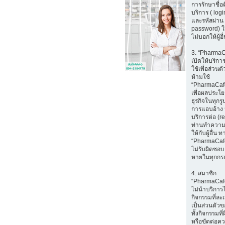
การรักษาชื่อ
บริการ ( log
และรหัสผ่าน 
password) ใ
ไม่บอกให้ผู้อ
3. “Pharma
เปิดให้บริก
ใช้เพื่อส่วนตั
ห้ามใช้
“PharmaCaf
เพื่อผลประโ
ธุรกิจในทุกรู
การแอบอ้าง 
บริการต่อ (r
ท่านทำความ
ให้กับผู้อื่น ท
“PharmaCaf
ไม่รับผิดชอบ
หายในทุกกร
4. สมาชิก
“PharmaCaf
ไม่นำบริการ
กิจกรรมที่ล
เป็นส่วนตัวขอ
ทั้งกิจกรรมท
หรือขัดต่อค