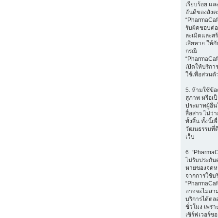
เรียบร้อย แล
อันดีของสัง
“PharmaCafe
รับผิดชอบต่อส
ละเมิดและส
เสียหาย ให้กับ
กรณี
“PharmaCaf
เปิดให้บริก
ใช้เพื่อส่วนตั
5. ห้ามใช้ข้อ
สุภาพ หรือเป
ประมาทผู้อื่
สื่อสาร ไม่ว
ทั้งสิ้น ทั้งนี้เ
วัฒนธรรมที่ด
เว็บ
6. “Pharma
ไม่รับประกัน
หายของจดหมา
จากการใช้บ
“PharmaCafe
อาจจะไม่สา
บริการได้ตล
ชั่วโมง เพราะ
เซิร์ฟเวอร์ขอ