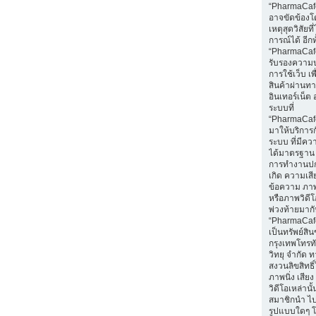
“PharmaCaf
อาจขัดข้องโ
เหตุสุดวิสัยท
การณ์ได้ อีกทั
“PharmaCafe
รับรองความ
การใช้เว็บ เพื่
สินค้าผ่านท
อินเทอร์เน็ต 
ระบบที่
“PharmaCaf
มาให้บริการก
ระบบ ที่มีค
ได้มาตรฐาน 
การทำงานปก
เกิด ความเส
ข้อความ ภาพน
หรือภาพวิดีโอ
พ่วงท้ายมา
“PharmaCaf
เป็นทรัพย์สิ
กรุงเทพโทรท
วิทยุ จำกัด 
สงวนลิขสิทธ
ภาพนิ่ง เสีย
วิดีโอเหล่านั้
สมาชิกนำ ไ
รูปแบบใดๆ โ