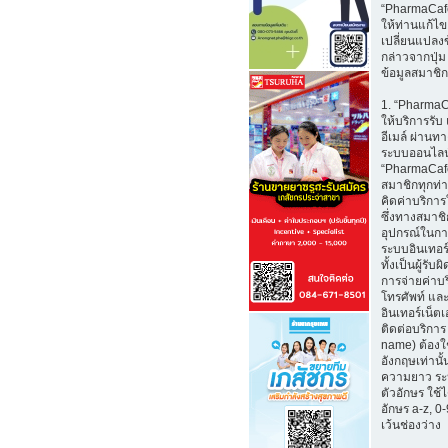
“PharmaCaf
ให้ท่านแก้ไ
เปลี่ยนแปลงข
กล่าวจากปุ่ม
ข้อมูลสมาชิก
1. “Pharma
ให้บริการรับ
อีเมล์ ผ่าน
ระบบออนไลน
“PharmaCafe
สมาชิกทุกท่
คิดค่าบริการใ
ซึ่งทางสมาช
อุปกรณ์ในกา
ระบบอินเทอร์
ทั้งเป็นผู้รั
การจ่ายค่าบ
โทรศัพท์ และ
อินเทอร์เน็ตเอ
ติดต่อบริการ 
name) ต้องใ
อังกฤษเท่านั้
ความยาว ระ
ตัวอักษร ใช้
อักษร a-z, 0-9
เว้นช่องว่าง