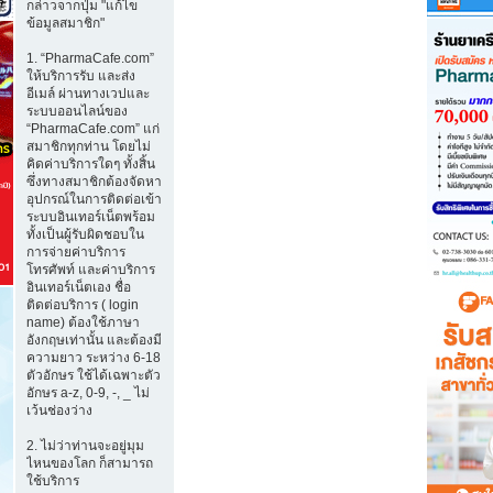
กล่าวจากปุ่ม "แก้ไข
ข้อมูลสมาชิก"
1. “PharmaCafe.com”
ให้บริการรับ และส่ง
อีเมล์ ผ่านทางเวปและ
ระบบออนไลน์ของ
“PharmaCafe.com” แก่
สมาชิกทุกท่าน โดยไม่
คิดค่าบริการใดๆ ทั้งสิ้น
ซึ่งทางสมาชิกต้องจัดหา
อุปกรณ์ในการติดต่อเข้า
ระบบอินเทอร์เน็ตพร้อม
ทั้งเป็นผู้รับผิดชอบใน
การจ่ายค่าบริการ
โทรศัพท์ และค่าบริการ
อินเทอร์เน็ตเอง ชื่อ
ติดต่อบริการ ( login
name) ต้องใช้ภาษา
อังกฤษเท่านั้น และต้องมี
ความยาว ระหว่าง 6-18
ตัวอักษร ใช้ได้เฉพาะตัว
อักษร a-z, 0-9, -, _ ไม่
เว้นช่องว่าง
2. ไม่ว่าท่านจะอยู่มุม
ไหนของโลก ก็สามารถ
ใช้บริการ