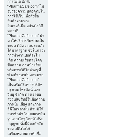
การณ์ได้ อีกทั้ง
“PharmaCafe.com” ไม่
รับรองความปลอดภัยใน
การใช้เว็บ เพื่อสั่งซื้อ
สินค้าผ่านทาง
อินเทอร์เน็ต อย่างไรก็ดี
ระบบที่
“PharmaCafe.com” นำ
มาให้บริการกับท่านเป็น
ระบบ ที่มีความปลอดภัย
ได้มาตรฐาน ซึ่งในภาวะ
การทำงานปกติจะไม่
เกิด ความเสียหายใดๆ
ข้อความ ภาพนิ่ง เสียง
หรือภาพวิดีโอต่างๆ ที่
พ่วงท้ายมากับจดหมาย
“PharmaCafe.com”
เป็นทรัพย์สินของบริษัท
กรุงเทพโทรทัศน์ และ
วิทยุ จำกัด ทางเราขอ
สงวนลิขสิทธิ์ในข้อความ
ภาพนิ่ง เสียง และภาพ
วิดีโอเหล่านั้น ห้ามมิให้
สมาชิกนำ ไปเผยแพร่ใน
รูปแบบใดๆ โดยมิได้รับ
อนุญาต ทั้งนี้มีผลบังคับ
รวมไปถึงโลโก้
เครื่องหมายการค้าชื่อ