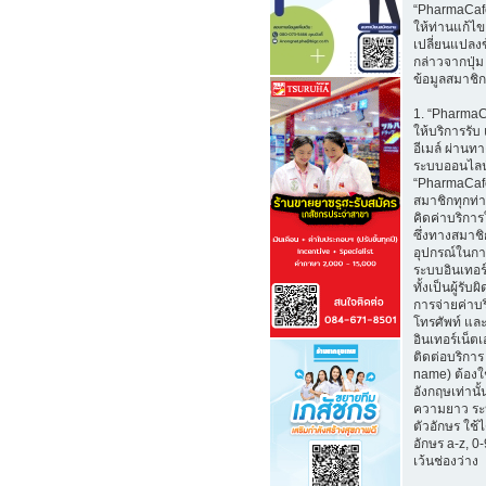
“PharmaCaf
ให้ท่านแก้ไ
เปลี่ยนแปลงข
กล่าวจากปุ่ม
ข้อมูลสมาชิก
1. “Pharma
ให้บริการรับ
อีเมล์ ผ่าน
ระบบออนไลน
“PharmaCafe
สมาชิกทุกท่
คิดค่าบริการใ
ซึ่งทางสมาช
อุปกรณ์ในกา
ระบบอินเทอร์
ทั้งเป็นผู้รั
การจ่ายค่าบ
โทรศัพท์ และ
อินเทอร์เน็ตเอ
ติดต่อบริการ 
name) ต้องใ
อังกฤษเท่านั้
ความยาว ระ
ตัวอักษร ใช้
อักษร a-z, 0-9
เว้นช่องว่าง