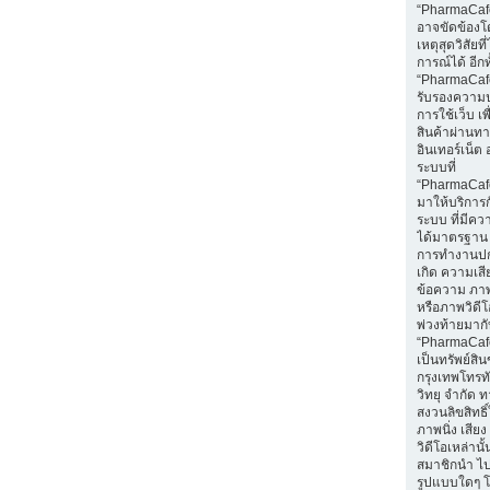
“PharmaCaf
อาจขัดข้องโ
เหตุสุดวิสัยท
การณ์ได้ อีกทั
“PharmaCafe
รับรองความ
การใช้เว็บ เพื่
สินค้าผ่านท
อินเทอร์เน็ต 
ระบบที่
“PharmaCaf
มาให้บริการก
ระบบ ที่มีค
ได้มาตรฐาน 
การทำงานปก
เกิด ความเส
ข้อความ ภาพน
หรือภาพวิดีโอ
พ่วงท้ายมา
“PharmaCaf
เป็นทรัพย์สิ
กรุงเทพโทรท
วิทยุ จำกัด 
สงวนลิขสิทธ
ภาพนิ่ง เสีย
วิดีโอเหล่านั้
สมาชิกนำ ไ
รูปแบบใดๆ โ