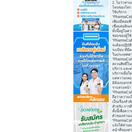
2. ไม่ว่าท่าน
ไหนของโลก 
ใช้บริการ
“PharmaCaf
เพียงมีคอมพิว
เชื่อมต่ออินเ
ทั้งนี้อยู่ในค
ชอบของผู้ใช้
“PharmaCafe
จะต้องปฏิบั
ระเบียบ ที่มี
ในประเทศต่
“PharmaCaf
สงวนสิทธิ์ใน
บริการ และห
บริการเมื่อใ
แต่ความเหม
มิต้องบอกกล
ราบล่วงหน้า
“PharmaCaf
ถือว่าความเป
เป็นเรื่องสำ
สำหรับ การติ
ทั้งนี้เพื่อคว
ตัวของท่านเ
“PharmaCaf
แจ้งให้ท่านท
หน้าที่ของท่