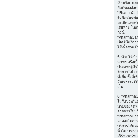
เรียบร้อย แล
อันดีของสัง
“PharmaCafe
รับผิดชอบต่อส
ละเมิดและส
เสียหาย ให้กับ
กรณี
“PharmaCaf
เปิดให้บริก
ใช้เพื่อส่วนตั
5. ห้ามใช้ข้อ
สุภาพ หรือเป
ประมาทผู้อื่
สื่อสาร ไม่ว
ทั้งสิ้น ทั้งนี้เ
วัฒนธรรมที่ด
เว็บ
6. “Pharma
ไม่รับประกัน
หายของจดหมา
จากการใช้บ
“PharmaCafe
อาจจะไม่สา
บริการได้ตล
ชั่วโมง เพราะ
เซิร์ฟเวอร์ขอ