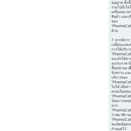
อนุญาต ทั้งนี
รวมไปถึงโลโ
เครื่องหมายก
สินค้า และบร
ของ
“PharmaCaf
ด้วย
7. หากมีการ
เปลี่ยนแปลง
การให้บริกา
“PharmaCaf
จะแจ้งให้ท่
จะประกาศ ข
ขึ้นหน้าจอ เพ
รับทราบ และ
บริการของ
“PharmaCafe
ไปได้ เมื่อท
ตกลงใหม่ขอ
“PharmaCaf
โดยการกดปุ่ม
หาก
“PharmaCaf
ว่าสมาชิก ข
“PharmaCaf
ละเมิดข้อตกล
กำหนดไว้