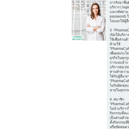
การรักษาชื่อ
บริการ ( log
และรหัสผ่าน 
password) ใ
ไม่บอกให้ผู้อ
3. “Pharma
เปิดให้บริก
ใช้เพื่อส่วนตั
ห้ามใช้
“PharmaCaf
เพื่อผลประโ
ธุรกิจในทุกรู
การแอบอ้าง 
บริการต่อ (r
ท่านทำความ
ให้กับผู้อื่น ท
“PharmaCaf
ไม่รับผิดชอบ
หายในทุกกร
4. สมาชิก
“PharmaCaf
ไม่นำบริการ
กิจกรรมที่ล
เป็นส่วนตัวขอ
ทั้งกิจกรรมท
หรือขัดต่อค