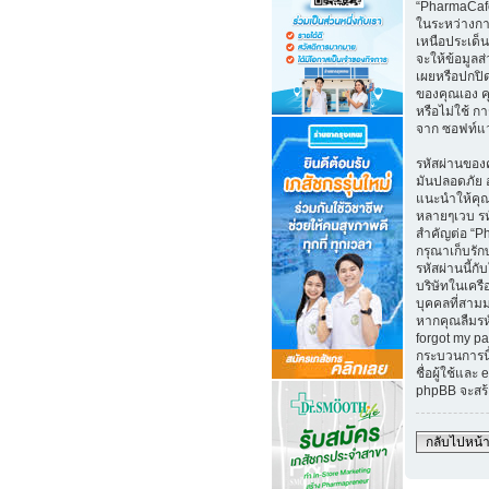
“PharmaCafe
ในระหว่างกา
เหนือประเด็น
จะให้ข้อมูล
เผยหรือปกปิ
ของคุณเอง คุณ
หรือไม่ใช้ กา
จาก ซอฟท์แ
รหัสผ่านของค
มันปลอดภัย อ
แนะนำให้คุณใ
หลายๆเวบ ร
สำคัญต่อ “P
กรุณาเก็บรัก
รหัสผ่านนี้กับ
บริษัทในเคร
บุคคลที่สาม
หากคุณลืมรห
forgot my pa
กระบวนการนี
ชื่อผู้ใช้และ
phpBB จะสร้
กลับไปหน้า