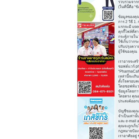
รวบรวมจากก
(ในที่นี้คือ “
ข้อมูลของคุณ
การ 2 วิธี 1. 
แรกจะมี user
คุกกี้ไฟล์ที่
กระทู้ภายใน
ใช้เก็บว่ากระท
ปรับปรุงคว
ผู้ใช้ของคุณ
เราอาจจะสร้า
ซอฟต์แวร์ ph
“PharmaCafe.
เหล่านี้จะเก
ตั้งใจครอบคล
โดยซอฟท์แว
ข้อมูลโดยการ
โดยตรง คุณ
ประสงค์ออกน
บัญชีของคุณ
จำเป็นเท่านั้น
และ e-mail 
คุณจะถูกเก็
กฎหมายป้องก
เราอาศัยอยู่ 