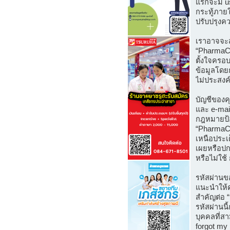
แรกจะมี us
กระทู้ภายใ
ปรับปรุงค
เราอาจจะส
“PharmaCaf
ตั้งใจครอ
ข้อมูลโดย
ไม่ประสงค
บัญชีของคุ
และ e-mai
กฎหมายป้อ
“PharmaCa
เหนือประเ
เผยหรือปกป
หรือไม่ใช้
รหัสผ่านข
แนะนำให้ค
สำคัญต่อ “
รหัสผ่านนี
บุคคลที่ส
forgot my 