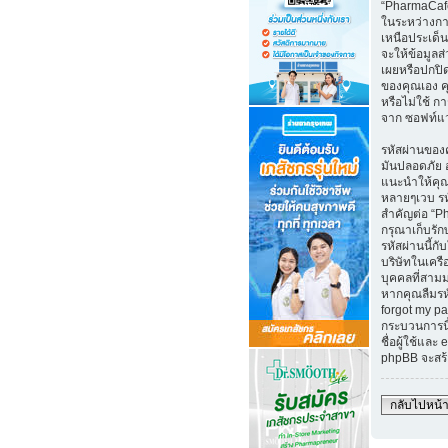
“PharmaCafe
ในระหว่างกา
เหนือประเด็น
จะให้ข้อมูล
เผยหรือปกปิ
ของคุณเอง คุณ
หรือไม่ใช้ กา
จาก ซอฟท์แ
รหัสผ่านของค
มันปลอดภัย อ
แนะนำให้คุณใ
หลายๆเวบ ร
สำคัญต่อ “P
กรุณาเก็บรัก
รหัสผ่านนี้กับ
บริษัทในเคร
บุคคลที่สาม
หากคุณลืมรห
forgot my pa
กระบวนการนี
ชื่อผู้ใช้และ
phpBB จะสร้
กลับไปหน้า