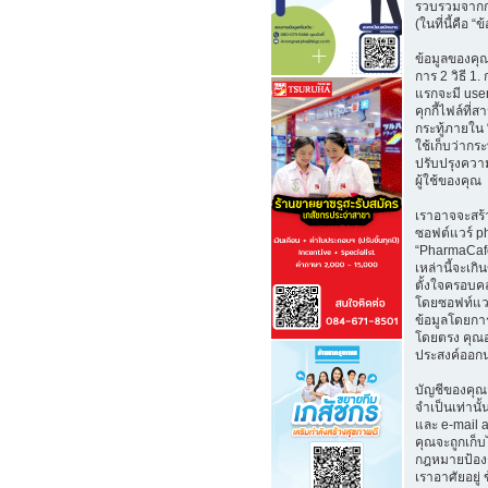
รวบรวมจากก
(ในที่นี้คือ “
ข้อมูลของคุณ
การ 2 วิธี 1. 
แรกจะมี user
คุกกี้ไฟล์ที่
กระทู้ภายใน
ใช้เก็บว่ากระท
ปรับปรุงคว
ผู้ใช้ของคุณ
เราอาจจะสร้า
ซอฟต์แวร์ ph
“PharmaCafe.
เหล่านี้จะเก
ตั้งใจครอบคล
โดยซอฟท์แว
ข้อมูลโดยการ
โดยตรง คุณ
ประสงค์ออกน
บัญชีของคุณ
จำเป็นเท่านั้น
และ e-mail 
คุณจะถูกเก็
กฎหมายป้องก
เราอาศัยอยู่ 