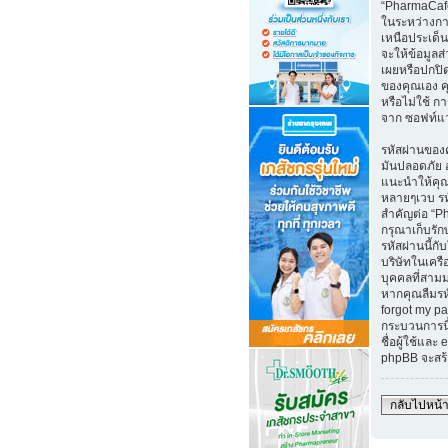
“PharmaCafe
ในระหว่างกา
เหนือประเด็น
จะให้ข้อมูล
เผยหรือปกปิ
ของคุณเอง คุณ
หรือไม่ใช้ กา
จาก ซอฟท์แ
รหัสผ่านของค
มันปลอดภัย อ
แนะนำให้คุณใ
หลายๆเวบ ร
สำคัญต่อ “P
กรุณาเก็บรัก
รหัสผ่านนี้กับ
บริษัทในเคร
บุคคลที่สาม
หากคุณลืมรห
forgot my pa
กระบวนการนี
ชื่อผู้ใช้และ
phpBB จะสร้
กลับไปหน้า