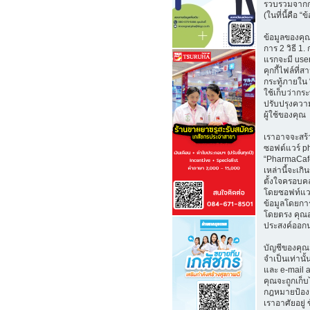
รวบรวมจากก
(ในที่นี้คือ “
ข้อมูลของคุณ
การ 2 วิธี 1. 
แรกจะมี user
คุกกี้ไฟล์ที่
กระทู้ภายใน
ใช้เก็บว่ากระท
ปรับปรุงคว
ผู้ใช้ของคุณ
เราอาจจะสร้า
ซอฟต์แวร์ ph
“PharmaCafe.
เหล่านี้จะเก
ตั้งใจครอบคล
โดยซอฟท์แว
ข้อมูลโดยการ
โดยตรง คุณ
ประสงค์ออกน
บัญชีของคุณ
จำเป็นเท่านั้น
และ e-mail 
คุณจะถูกเก็
กฎหมายป้องก
เราอาศัยอยู่ 