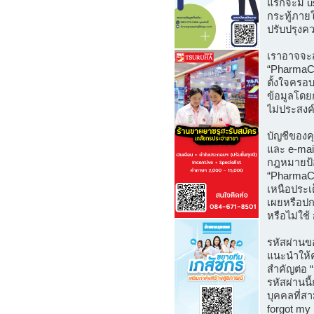
แรกจะมี us
กระทู้ภายใ
ปรับปรุงค
เราอาจจะส
“PharmaCaf
ตั้งใจครอ
ข้อมูลโดย
ไม่ประสงค
บัญชีของคุ
และ e-mai
กฎหมายป้อ
“PharmaCa
เหนือประเ
เผยหรือปกป
หรือไม่ใช้
รหัสผ่านข
แนะนำให้ค
สำคัญต่อ “
รหัสผ่านนี
บุคคลที่ส
forgot my 