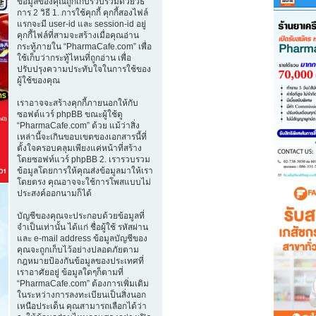
ข้อมูลของคุณถูกเก็บรวบรวมด้วยวิธี
การ 2 วิธี 1. การใช้คุกกี้ คุกกี้สองไฟล์
แรกจะมี user-id และ session-id อยู่
คุกกี้ไฟล์ที่สามจะสร้างเมื่อคุณอ่าน
กระทู้ภายใน “PharmaCafe.com” เพื่อ
ใช้เก็บว่ากระทู้ไหนที่ถูกอ่าน เพื่อ
ปรับปรุงความประทับใจในการใช้ของ
ผู้ใช้ของคุณ
เราอาจจะสร้างคุกกี้ภายนอกให้กับ
ซอฟต์แวร์ phpBB ขณะผู้ใช้ดู
“PharmaCafe.com” ด้วย แม้ว่าสิ่ง
เหล่านี้จะเกินขอบเขตของเอกสารนี้ที่
ตั้งใจครอบคลุมเพียงแค่หน้าที่สร้าง
โดยซอฟท์แวร์ phpBB 2. เรารวบรวม
ข้อมูลโดยการให้คุณส่งข้อมูลมาให้เรา
โดยตรง คุณอาจจะใช้การโพสแบบไม่
ประสงค์ออกนามก็ได้
บัญชีของคุณจะประกอบด้วยข้อมูลที่
จำเป็นเท่านั้น ได้แก่ ชื่อผู้ใช้ รหัสผ่าน
และ e-mail address ข้อมูลบัญชีของ
คุณจะถูกเก็บไว้อย่างปลอดภัยตาม
กฎหมายป้องกันข้อมูลของประเทศที่
เราอาศัยอยู่ ข้อมูลใดๆก็ตามที่
“PharmaCafe.com” ต้องการเพิ่มเติม
ในระหว่างการลงทะเบียนเป็นสิ่งนอก
เหนือประเด็น คุณสามารถเลือกได้ว่า