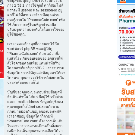
ข้อมูลของคุณถูกเก็บรวบรวมด้วยวิธี
การ 2 วิธี 1. การใช้คุกกี้ คุกกี้สองไฟล์
แรกจะมี user-id และ session-id อยู่
คุกกี้ไฟล์ที่สามจะสร้างเมื่อคุณอ่าน
กระทู้ภายใน “PharmaCafe.com” เพื่อ
ใช้เก็บว่ากระทู้ไหนที่ถูกอ่าน เพื่อ
ปรับปรุงความประทับใจในการใช้ของ
ผู้ใช้ของคุณ
เราอาจจะสร้างคุกกี้ภายนอกให้กับ
ซอฟต์แวร์ phpBB ขณะผู้ใช้ดู
“PharmaCafe.com” ด้วย แม้ว่าสิ่ง
เหล่านี้จะเกินขอบเขตของเอกสารนี้ที่
ตั้งใจครอบคลุมเพียงแค่หน้าที่สร้าง
โดยซอฟท์แวร์ phpBB 2. เรารวบรวม
ข้อมูลโดยการให้คุณส่งข้อมูลมาให้เรา
โดยตรง คุณอาจจะใช้การโพสแบบไม่
ประสงค์ออกนามก็ได้
บัญชีของคุณจะประกอบด้วยข้อมูลที่
จำเป็นเท่านั้น ได้แก่ ชื่อผู้ใช้ รหัสผ่าน
และ e-mail address ข้อมูลบัญชีของ
คุณจะถูกเก็บไว้อย่างปลอดภัยตาม
กฎหมายป้องกันข้อมูลของประเทศที่
เราอาศัยอยู่ ข้อมูลใดๆก็ตามที่
“PharmaCafe.com” ต้องการเพิ่มเติม
ในระหว่างการลงทะเบียนเป็นสิ่งนอก
เหนือประเด็น คุณสามารถเลือกได้ว่า