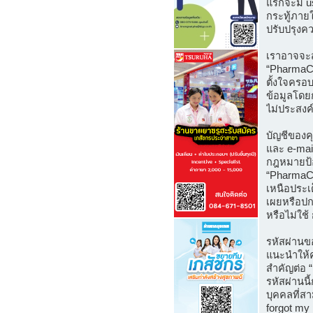
แรกจะมี us
กระทู้ภายใ
ปรับปรุงค
เราอาจจะส
“PharmaCaf
ตั้งใจครอ
ข้อมูลโดย
ไม่ประสงค
บัญชีของคุ
และ e-mai
กฎหมายป้อ
“PharmaCa
เหนือประเ
เผยหรือปกป
หรือไม่ใช้
รหัสผ่านข
แนะนำให้ค
สำคัญต่อ “
รหัสผ่านนี
บุคคลที่ส
forgot my 