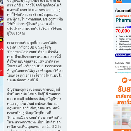
ข้อมูลของคุณถูกเก็บรวบรวมด้วยวิธี
การ 2 วิธี 1. การใช้คุกกี้ คุกกี้สองไฟล์
แรกจะมี user-id และ session-id อยู่
คุกกี้ไฟล์ที่สามจะสร้างเมื่อคุณอ่าน
กระทู้ภายใน “PharmaCafe.com” เพื่อ
ใช้เก็บว่ากระทู้ไหนที่ถูกอ่าน เพื่อ
ปรับปรุงความประทับใจในการใช้ของ
ผู้ใช้ของคุณ
เราอาจจะสร้างคุกกี้ภายนอกให้กับ
ซอฟต์แวร์ phpBB ขณะผู้ใช้ดู
“PharmaCafe.com” ด้วย แม้ว่าสิ่ง
เหล่านี้จะเกินขอบเขตของเอกสารนี้ที่
ตั้งใจครอบคลุมเพียงแค่หน้าที่สร้าง
โดยซอฟท์แวร์ phpBB 2. เรารวบรวม
ข้อมูลโดยการให้คุณส่งข้อมูลมาให้เรา
โดยตรง คุณอาจจะใช้การโพสแบบไม่
ประสงค์ออกนามก็ได้
บัญชีของคุณจะประกอบด้วยข้อมูลที่
จำเป็นเท่านั้น ได้แก่ ชื่อผู้ใช้ รหัสผ่าน
และ e-mail address ข้อมูลบัญชีของ
คุณจะถูกเก็บไว้อย่างปลอดภัยตาม
กฎหมายป้องกันข้อมูลของประเทศที่
เราอาศัยอยู่ ข้อมูลใดๆก็ตามที่
“PharmaCafe.com” ต้องการเพิ่มเติม
ในระหว่างการลงทะเบียนเป็นสิ่งนอก
เหนือประเด็น คุณสามารถเลือกได้ว่า