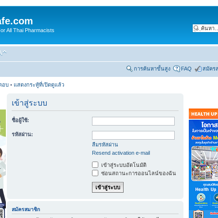
fe.com
 All Thai Pharmacists
การค้นหาขั้นสูง
FAQ
สมัคร
รตอบ
•
แสดงกระทู้ที่เปิดดูแล้ว
เข้าสู่ระบบ
ชื่อผู้ใช้:
รหัสผ่าน:
ลืมรหัสผ่าน
Resend activation e-mail
เข้าสู่ระบบอัตโนมัติ
ซ่อนสถานะการออนไลน์ของฉัน
สมัครสมาชิก