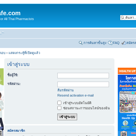
fe.com
 All Thai Pharmacists
การค้นหาขั้นสูง
FAQ
สมัคร
รตอบ
•
แสดงกระทู้ที่เปิดดูแล้ว
เข้าสู่ระบบ
ชื่อผู้ใช้:
รหัสผ่าน:
ลืมรหัสผ่าน
Resend activation e-mail
เข้าสู่ระบบอัตโนมัติ
ซ่อนสถานะการออนไลน์ของฉัน
สมัครสมาชิก