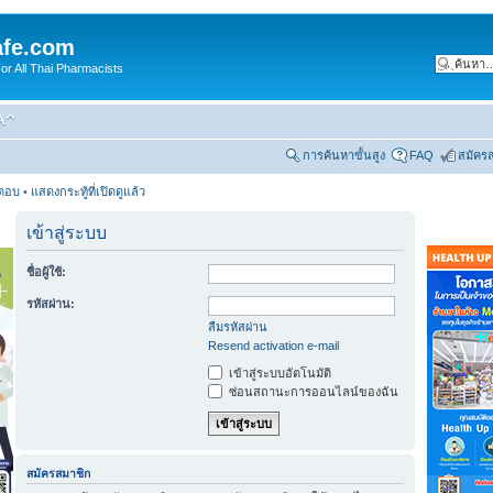
fe.com
 All Thai Pharmacists
การค้นหาขั้นสูง
FAQ
สมัคร
รตอบ
•
แสดงกระทู้ที่เปิดดูแล้ว
เข้าสู่ระบบ
ชื่อผู้ใช้:
รหัสผ่าน:
ลืมรหัสผ่าน
Resend activation e-mail
เข้าสู่ระบบอัตโนมัติ
ซ่อนสถานะการออนไลน์ของฉัน
สมัครสมาชิก