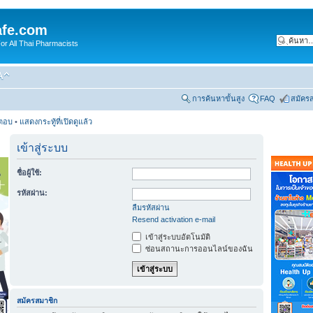
fe.com
 All Thai Pharmacists
การค้นหาขั้นสูง
FAQ
สมัคร
รตอบ
•
แสดงกระทู้ที่เปิดดูแล้ว
เข้าสู่ระบบ
ชื่อผู้ใช้:
รหัสผ่าน:
ลืมรหัสผ่าน
Resend activation e-mail
เข้าสู่ระบบอัตโนมัติ
ซ่อนสถานะการออนไลน์ของฉัน
สมัครสมาชิก