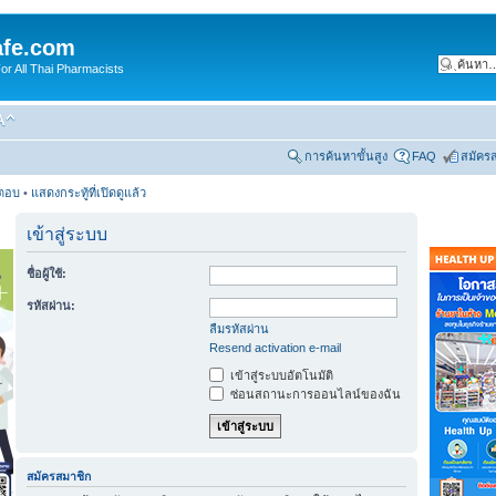
fe.com
 All Thai Pharmacists
การค้นหาขั้นสูง
FAQ
สมัคร
รตอบ
•
แสดงกระทู้ที่เปิดดูแล้ว
เข้าสู่ระบบ
ชื่อผู้ใช้:
รหัสผ่าน:
ลืมรหัสผ่าน
Resend activation e-mail
เข้าสู่ระบบอัตโนมัติ
ซ่อนสถานะการออนไลน์ของฉัน
สมัครสมาชิก