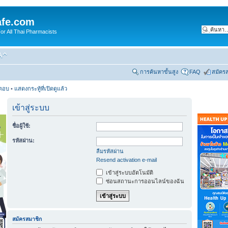
fe.com
 All Thai Pharmacists
การค้นหาขั้นสูง
FAQ
สมัคร
รตอบ
•
แสดงกระทู้ที่เปิดดูแล้ว
เข้าสู่ระบบ
ชื่อผู้ใช้:
รหัสผ่าน:
ลืมรหัสผ่าน
Resend activation e-mail
เข้าสู่ระบบอัตโนมัติ
ซ่อนสถานะการออนไลน์ของฉัน
สมัครสมาชิก