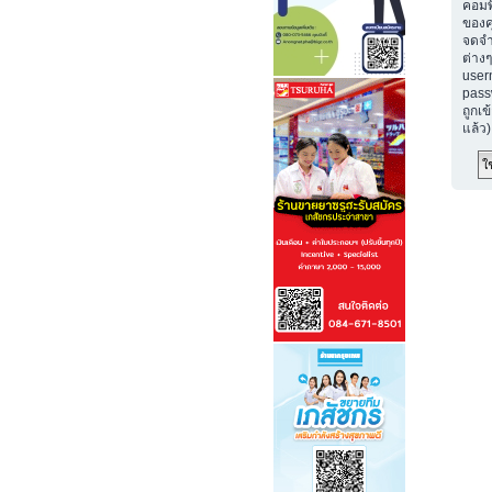
คอมพ
ของค
จดจำ
ต่างๆ
user
passw
ถูกเข
แล้ว)