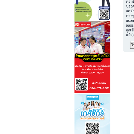
คอมพ
ของค
จดจำ
ต่างๆ
user
passw
ถูกเข
แล้ว)